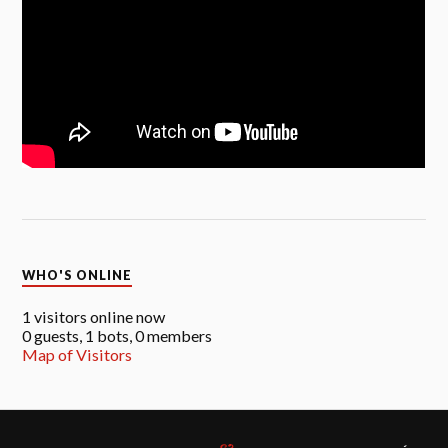
WHO'S ONLINE
1 visitors online now
0 guests,
1 bots,
0 members
Map of Visitors