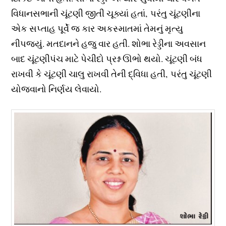
વિધાનસભાની ચૂંટણી જીતી ચૂક્યાં હતાં, પરંતુ ચૂંટણીના
એક સપ્તાહ પૂર્વે જ કાર અકસ્માતમાં તેમનું મૃત્યુ
નીપજ્યું. મતદાનને હજુ વાર હતી. શોભા રેડ્ડીના અવસાન
બાદ ચૂંટણીપંચ માટે પેચીદો પ્રશ્ન ઊભો થયો. ચૂંટણી બંધ
રાખવી કે ચૂંટણી ચાલુ રાખવી તેની દ્વિધા હતી, પરંતુ ચૂંટણી
યોજવાનો નિર્ણય લેવાયો.