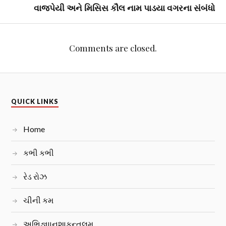
વાજપેયી અને મિસિસ કૌલ નામ પાડયા વગરના સંબંધો
Comments are closed.
QUICK LINKS
Home
કભી કભી
રેડ રોઝ
ચીની કમ
અભિજ્ઞાાનશાકુન્તલમ્