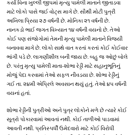
કર્યા વિના ખુલ્લી જીપમાં મૃત્યુ પામેલી માતાને જીતાડવા
માટે લોકો પાસે જઈ વોટ્સ માગે છે. સૌથી મોટી પુત્રી
અખિલા પ્રિયા ૨૭ વર્ષની છે. મોનિકા ૨૧ વર્ષની છે.
નાનકડો ભાઈ જગત વિખ્યાત ૧૪ વર્ષની વયનો છે. તેઓ
કોઈ પણ સંજોગોમાં તેમની મૃત્યુ પામેલી માતાને વિજયી
બનાવવા માગે છે. લોકો સાથે વાત કરતાં કરતાં કોઈ કોઈવાર
ભાંગી પડે છે. લાગણીશીલ બની જાય છે. બહુ જ ઓછું બોલે
છે. પરંતુ મૃત્યુ પામેલી માતા-શોભા રેડ્ડી માટે સહાનુભૂતિનું
મોજું પેદા કરવામાં તેઓ સફળ નીવડયા છે. શોભા રેડ્ડીનું
ગઈ તા. ૨૪મી એપ્રિલે અવસાન થયું હતું. તેઓ ૪૫ વર્ષની
વયનાં હતાં.
શોભા રેડ્ડીની પુત્રીઓ અને પુત્ર લોકોને મળે છે ત્યારે કોઈ
સૂત્રો પોકારવામાં આવતાં નથી. કોઈ તાળીઓ પાડવામાં
આવતી નથી. પ્રતિસ્પર્ધી ઉમેદવારો માટે કોઈ વિરોધી