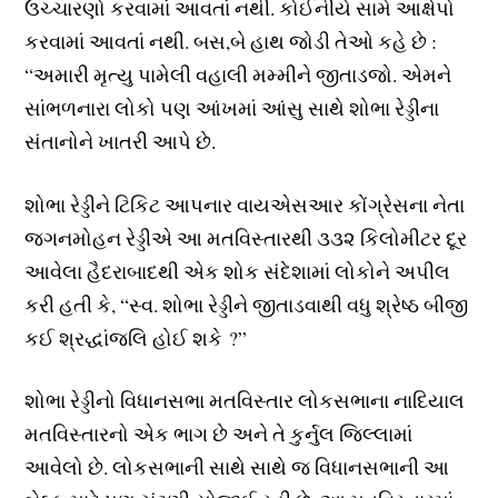
ઉચ્ચારણો કરવામાં આવતાં નથી. કોઈનીયે સામે આક્ષેપો
કરવામાં આવતાં નથી. બસ,બે હાથ જોડી તેઓ કહે છે :
“અમારી મૃત્યુ પામેલી વહાલી મમ્મીને જીતાડજો. એમને
સાંભળનારા લોકો પણ આંખમાં આંસુ સાથે શોભા રેડ્ડીના
સંતાનોને ખાતરી આપે છે.
શોભા રેડ્ડીને ટિકિટ આપનાર વાયએસઆર કોંગ્રેસના નેતા
જગનમોહન રેડ્ડીએ આ મતવિસ્તારથી ૩૩૨ કિલોમીટર દૂર
આવેલા હૈદરાબાદથી એક શોક સંદેશામાં લોકોને અપીલ
કરી હતી કે, “સ્વ. શોભા રેડ્ડીને જીતાડવાથી વધુ શ્રેષ્ઠ બીજી
કઈ શ્રદ્ધાંજલિ હોઈ શકે ?”
શોભા રેડ્ડીનો વિધાનસભા મતવિસ્તાર લોકસભાના નાદિયાલ
મતવિસ્તારનો એક ભાગ છે અને તે કુર્નુલ જિલ્લામાં
આવેલો છે. લોકસભાની સાથે સાથે જ વિધાનસભાની આ