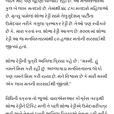
બેઠક માટે પણ ચૂંટણી યોજાઈ રહી છે. આ મતવિસ્તારમાં
કુલ બે લાખ મતદારો છે. તેમાંથી ૪૮ ટકા મતદારો મહિલાઓ
છે. મૃત્યુ પામેલાં શોભા રેડ્ડી સામે તેલુગુદેશમ્ પાર્ટીના
ઉમેદવાર તરીકે ગંગુલા પ્રભાકર રેડ્ડી છે. તેઓ પણ સ્વીકારે
છે કે, મારા કરતાં સ્વ. શોભા રેડ્ડી આગળ છે. ૨૦૦૯માં શોભા
રેડ્ડી આ જ મતવિસ્તારમાંથી ૮૦ હજાર મતોની સરસાઈથી
જીત્યાં હતાં.
શોભા રેડ્ડીની પુત્રી અખિલા પ્રિયા કહે છે : “મમ્મી, હું
તમને મિસ કરી રહી છું. અલ્લાગાડા મતવિસ્તારના લોકો
પણ તમને મિસ કરી રહ્યા છે. મને વિશ્વાસ છે કે મારી મમ્મી
એક લાખ મતની સરસાઈથી જીતશે.”
વિધિની વક્રતા તો જુઓ. વાયએસઆર કોંગ્રેસ તરફથી
શોભા રેડ્ડીને ટિકિટ મળી તે પછી શોભા રેડ્ડીએ ઉમેદવારીપત્ર
ભર્યું અને તેમનાં પુત્રી અખિલા પ્રિયાએ તેમના ડમી તરીકે