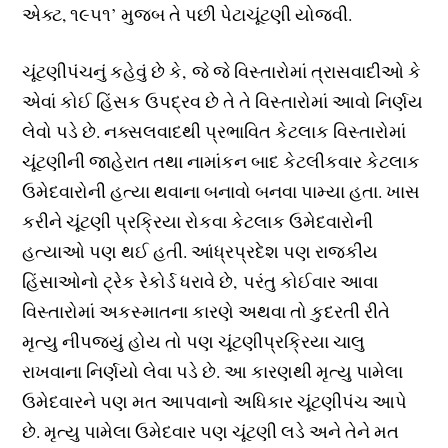
એક્ટ, ૧૯૫૧’ મુજબ તે પછી પેટાચૂંટણી યોજવી.
ચૂંટણીપંચનું કહેવું છે કે, જે જે વિસ્તારોમાં ત્રાસવાદીઓ કે
એવાં કોઈ હિંસક ઉપદ્રવ છે તે તે વિસ્તારોમાં આવો નિર્ણય
લેવો પડે છે. નક્સલવાદથી પ્રભાવિત કેટલાક વિસ્તારોમાં
ચૂંટણીની જાહેરાત તથા નામાંકન બાદ કેટલીકવાર કેટલાક
ઉમેદવારોની હત્યા થવાના બનાવો બનવા પામ્યા હતા. ખાસ
કરીને ચૂંટણી પ્રક્રિયા રોકવા કેટલાક ઉમેદવારોની
હત્યાઓ પણ થઈ હતી. આંધ્રપ્રદેશ પણ રાજકીય
હિંસાઓનો ટ્રેક રેકોર્ડ ધરાવે છે, પરંતુ કોઈવાર આવા
વિસ્તારોમાં અકસ્માતના કારણે અથવા તો કુદરતી રીતે
મૃત્યુ નીપજ્યું હોય તો પણ ચૂંટણીપ્રક્રિયા ચાલુ
રાખવાના નિર્ણયો લેવા પડે છે. આ કારણથી મૃત્યુ પામેલા
ઉમેદવારને પણ મત આપવાનો અધિકાર ચૂંટણીપંચ આપે
છે. મૃત્યુ પામેલા ઉમેદવાર પણ ચૂંટણી લડે અને તેને મત