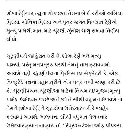
શોભા રેડ્ડીના મૃત્યુના શોક છતાં તેમના બે દીકરીઓ અખિલા
પ્રિયા, મોનિકા પ્રિયા અને પુત્ર જગત વિખ્યાત રેડ્ડીએ
મૃત્યુ પામેલી માતા માટે ચૂંટણી ઝુંબેશ ચાલુ રાખવા નિર્ણય
લીધો.
ચૂંટણીપંચે જાહેરાત કરી કે, શોભા રેડ્ડી ભલે મૃત્યુ
પામ્યાં, પરંતુ મતપત્રક પરથી તેમનું નામ હટાવવામાં
આવશે નહીં. ચૂંટણીપંચના પ્રિન્સિપલ સેક્રેટરી કે. એફ.
વિલ્ફ્રેડે પક્ષના મહામંત્રીને એક પત્ર લખી જાણ કરી છે
કે, ચૂંટણીપંચના ચૂંટણીઓ માટેના નિયમ ૬૪ મુજબ મૃત્યુ
પામેલ ઉમેદવાર જ છે અને જો તે સૌથી વધુ મત મેળવશે તો
તેમને (શોભા રેડ્ડી)ને ચૂંટાયેલા ઉમેદવાર તરીકે જાહેર
કરવામાં આવશે. અલબત્ત, સૌથી વધુ મત મેળવનાર
ઉમેદવાર હયાત ના હોય તો ‘રિપ્રેઝન્ટેશન ઓફ પીપલ્સ