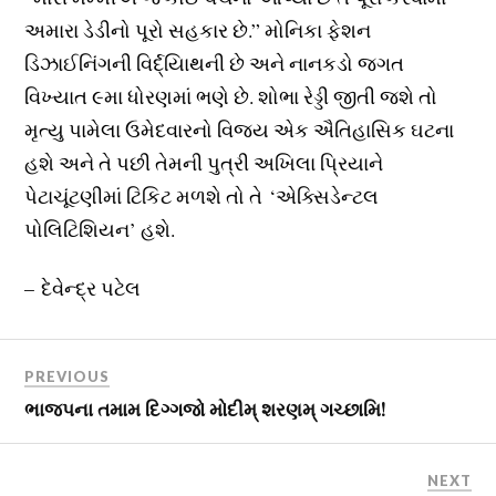
અમારા ડેડીનો પૂરો સહકાર છે.” મોનિકા ફેશન
ડિઝાઈનિંગની વિર્દ્યાિથની છે અને નાનકડો જગત
વિખ્યાત ૯મા ધોરણમાં ભણે છે. શોભા રેડ્ડી જીતી જશે તો
મૃત્યુ પામેલા ઉમેદવારનો વિજય એક ઐતિહાસિક ઘટના
હશે અને તે પછી તેમની પુત્રી અખિલા પ્રિયાને
પેટાચૂંટણીમાં ટિકિટ મળશે તો તે ‘એક્સિડેન્ટલ
પોલિટિશિયન’ હશે.
– દેવેન્દ્ર પટેલ
PREVIOUS
ભાજપના તમામ દિગ્ગજો મોદીમ્ શરણમ્ ગચ્છામિ!
NEXT