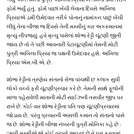
ફોર્મ ભર્યું હતું. ફોર્મ પાછાં ખેંચી લેવાના દિવસે અખિલા
પ્રિયાએ ડમી ઉમેદવાર તરીકે પોતાનું નામાંકન પાછું ખેંચી
લીધું તેના બીજા જ દિવસે તેની મમ્મીનું કાર અકસ્માતમાં
મૃત્યુ નીપજ્યું. હવે મૃત્ચુ પામેલાં શોભા રેડ્ડી ચૂંટણી જીતી
જાય છે તો તે પછી આવનારી પેટાચૂંટણીમાં તેમની મોટી
પુત્રી અખિલા પ્રિયા જ પક્ષની ઉમેદવાર હશે. અખિલા
પ્રિયા એમ.બી.એ. છે.
શોભા રેડ્ડીનાં ત્રણેય સંતાનો રોજ પાંચથી છ કલાક સુધી
લોકો વચ્ચે ફરી ચૂંટણીપ્રચાર કરે છે. તેમની સાથે ફૂલોની
માળા પહેરાવેલી માતાની મોટી સાઈઝની તસવીર જીપ પર
રાખે છે. કોઈ વાર શોભા રેડ્ડીના પતિ પણ ચૂંટણીપ્રચારમાં
જોડાય છે, પરંતુ પ્રચારની અસલી કમાન તો સંતાનો પાસે
જ છે. શોભા રેડ્ડીની બીજા નંબરની પુત્રી મોનિકા કહે છે :
“મારી મમ્મીએ જે કોઈ વચનો આપ્યાં છે તે પૂરા કરવામાં