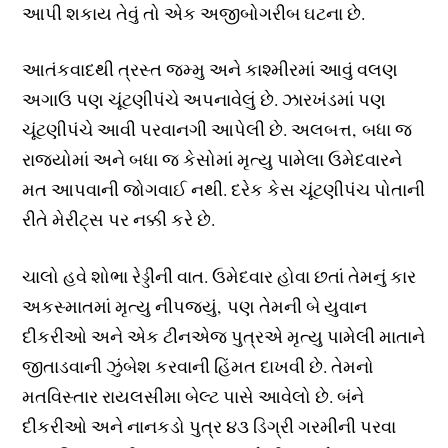
આપી શકાય તેવું તો એક અજીબોગરીબ ઘટના છે.
આતંકવાદથી ત્રસ્ત જમ્મુ અને કાશ્મીરમાં આવું વલણ
અગાઉ પણ ચૂંટણીપંચે અપનાવેલું છે. ઝારખંડમાં પણ
ચૂંટણીપંચે આવી પરવાનગી આપેલી છે. અલબત્ત, બધા જ
રાજ્યોમાં અને બધા જ કેસોમાં મૃત્યુ પામેલા ઉમેદવારને
મત આપવાની જોગવાઈ નથી. દરેક કેસ ચૂંટણીપંચ પોતાની
રીતે મેરીટ્સ પર નક્કી કરે છે.
ચાલો હવે શોભા રેડ્ડીની વાત. ઉમેદવાર હોવા છતાં તેમનું કાર
અકસ્માતમાં મૃત્યુ નીપજ્યું, પણ તેમની બે યુવાન
દીકરીઓ અને એક ટીનએજ પુત્રએ મૃત્યુ પામેલી માતાને
જીતાડવાની ઝુંબેશ કરવાની હિંમત દાખવી છે. તેમનો
મતવિસ્તાર રાયલસીમા બેલ્ટ પાસે આવેલો છે. બંને
દીકરીઓ અને નાનકડો પુત્ર ૪૩ ડિગ્રી ગરમીની પરવા