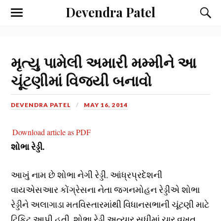
Devendra Patel
મૃત્યુ પામેલી અમારી મમ્મીને આ
ચૂંટણીમાં વિજયી બનાવો
DEVENDRA PATEL
MAY 16, 2014
Download article as PDF
શોભા રેડ્ડી.
આખું નામ છે શોભા નેગી રેડ્ડી. આંધ્રપ્રદેશની
વાયએસઆર કોંગ્રેસના નેતા જગનમોહન રેડ્ડીએ શોભા
રેડ્ડીને અલાગાડા મતવિસ્તારમાંથી વિધાનસભાની ચૂંટણી માટે
ટિકિટ આપી હતી. શોભા રેડ્ડી અત્યાર સુધીમાં ચાર વખત