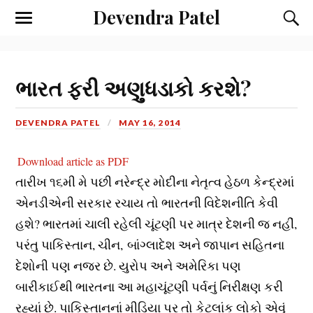
Devendra Patel
ભારત ફરી અણુધડાકો કરશે?
DEVENDRA PATEL
MAY 16, 2014
Download article as PDF
તારીખ ૧૬મી મે પછી નરેન્દ્ર મોદીના નેતૃત્વ હેઠળ કેન્દ્રમાં
એનડીએની સરકાર રચાય તો ભારતની વિદેશનીતિ કેવી
હશે? ભારતમાં ચાલી રહેલી ચૂંટણી પર માત્ર દેશની જ નહીં,
પરંતુ પાકિસ્તાન, ચીન, બાંગ્લાદેશ અને જાપાન સહિતના
દેશોની પણ નજર છે. યુરોપ અને અમેરિકા પણ
બારીકાઈથી ભારતના આ મહાચૂંટણી પર્વનું નિરીક્ષણ કરી
રહ્યાં છે. પાકિસ્તાનનાં મીડિયા પર તો કેટલાંક લોકો એવું