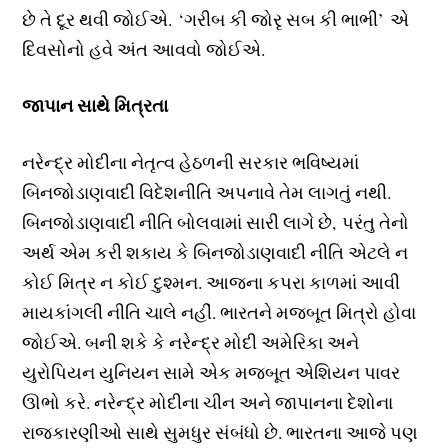
છે તે દૂર થવી જોઈએ. ‘ગરીબ કી જોરૃ સબ કી ભાભી’ એ
દિવસોનો હવે અંત આવવો જોઈએ.
જાપાન સાથે મિત્રતા
નરેન્દ્ર મોદીના નેતૃત્વ હેઠળની સરકાર ભવિષ્યમાં
બિનજોડાણવાદી વિદેશનીતિ અપનાવે તેમ લાગતું નથી.
બિનજોડાણવાદી નીતિ બોલવામાં સારી લાગે છે, પરંતુ તેનો
અર્થ એમ કરી શકાય કે બિનજોડાણવાદી નીતિ એટલે ન
કોઈ મિત્ર ન કોઈ દુશ્મન. આજના કપરા કાળમાં આવી
માયકાંગલી નીતિ ચાલે નહીં. ભારતને મજબૂત મિત્રો હોવા
જોઈએ. બની શકે કે નરેન્દ્ર મોદી અમેરિકા અને
યુરોપિયન યુનિયન સામે એક મજબૂત એશિયન પાવર
ઊભો કરે. નરેન્દ્ર મોદીના ચીન અને જાપાનના દેશોના
રાજકારણીઓ સાથે સુમધુર સંબંધો છે. ભારતના આજે પણ