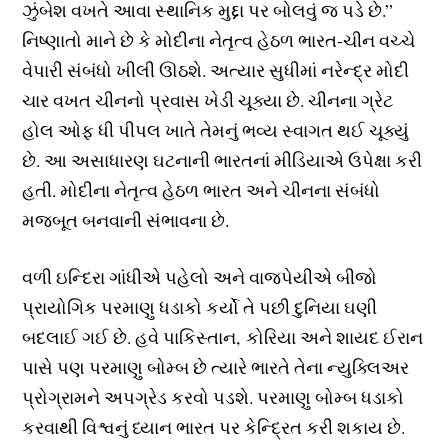
ઝુંબેશ વખતે આવા સ્થાનિક મુદ્દા પર બોલવું જ પડે છે.”
નિષ્ણાતો માને છે કે મોદીના નેતૃત્વ હેઠળ ભારત-ચીન વચ્ચે
વેપારી સંબંધો ખીલી ઊઠશે. અત્યાર સુધીમાં નરેન્દ્ર મોદી
ચાર વખત ચીનનો પ્રવાસ ખેડી ચૂક્યા છે. ચીનના ગ્રેટ
હોલ ઓફ ધી પીપલ ખાતે તેમનું ભવ્ય સ્વાગત થઈ ચૂક્યું
છે. આ અસાધારણ ઘટનાની ભારતનાં મીડિયાએ ઉપેક્ષા કરી
હતી. મોદીના નેતૃત્વ હેઠળ ભારત અને ચીનના સંબંધો
મજબૂત બનવાની સંભાવના છે.
વળી ઇન્દિરા ગાંધીએ પહેલો અને વાજપેયીએ બીજો
પ્રાયોગિક પરમાણુ ધડાકો કર્યો તે પછી દુનિયા ઘણી
બદલાઈ ગઈ છે. હવે પાકિસ્તાન, કોરિયા અને શાયદ ઈરાન
પાસે પણ પરમાણુ બોમ્બ છે ત્યારે ભારતે તેના ન્યુક્લિઅર
પ્રોગ્રામને અપગ્રેડ કરવો પડશે. પરમાણુ બોમ્બ ધડાકો
કરવાથી વિશ્વનું ધ્યાન ભારત પર કેન્દ્રિત કરી શકાય છે.