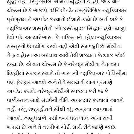
યુદ્ધ નહીં પરંતુ ગરીબી સામેના યુદ્ધની છે. હા, એક વાત
ચોક્કસ છે કે ભાજપે ‘ઈન્ડિપેન્ડેન્ટ સ્ટ્રેટેજિક ન્યુક્લિઅર
પ્રોગ્રામ’ને અપડેટ કરવાનો ઈશારો કર્યાે છે. બની શકે કે,
ન્યુક્લિઅર શસ્ત્રોનો ‘નો ફર્સ્ટ યુઝ’ સિદ્ધાંત હવે ત્યજી
દેવો પડે. અત્યારે ભારત કે પાકિસ્તાને પહેલાં ન્યુક્લિઅર
શસ્ત્રનો ઉપયોગ કરવો નહીં એવી સમજૂતી છે. મોદીના
નેતૃત્વ હેઠળ આ બદલાવ આવે તેવી શક્યતા કેટલાક જોઈ
રહ્યા છે. એ વાત ચોક્કસ છે કે નરેન્દ્ર મોદીના નેતૃત્વમાં
દિલ્હીમાં સરકાર રચાશે તો ભારતની ન્યુક્લિઅર પોલિસીમાં
પણ ફેરફાર આવશે અને તેને સમયની માગ પ્રમાણે
અપડેટ કરાશે. નરેન્દ્ર મોદીએ સ્પષ્ટતા કરી જ કે
પાકીસ્તાન સાથે સંઘર્ષની નીતિ અખત્યાર કરવામાં આવશે
નહીં પરંતું રાષ્ટ્રહીતને સૌથી વધુ અગ્રતા આપવામાં
આવશે. અણુંધડાકો કર્યા વગર પણ લાલ આંખ રાખી
શકાય છે અને તે તરકીબો મોદી સારી રીતે જાણે જ છે.