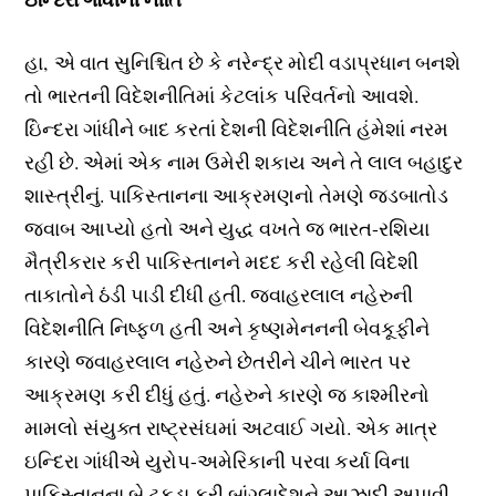
હા, એ વાત સુનિશ્ચિત છે કે નરેન્દ્ર મોદી વડાપ્રધાન બનશે
તો ભારતની વિદેશનીતિમાં કેટલાંક પરિવર્તનો આવશે.
ઇિંન્દરા ગાંધીને બાદ કરતાં દેશની વિદેશનીતિ હંમેશાં નરમ
રહી છે. એમાં એક નામ ઉમેરી શકાય અને તે લાલ બહાદુર
શાસ્ત્રીનું. પાકિસ્તાનના આક્રમણનો તેમણે જડબાતોડ
જવાબ આપ્યો હતો અને યુદ્ધ વખતે જ ભારત-રશિયા
મૈત્રીકરાર કરી પાકિસ્તાનને મદદ કરી રહેલી વિદેશી
તાકાતોને ઠંડી પાડી દીધી હતી. જવાહરલાલ નહેરુની
વિદેશનીતિ નિષ્ફળ હતી અને કૃષ્ણમેનનની બેવકૂફીને
કારણે જવાહરલાલ નહેરુને છેતરીને ચીને ભારત પર
આક્રમણ કરી દીધું હતું. નહેરુને કારણે જ કાશ્મીરનો
મામલો સંયુક્ત રાષ્ટ્રસંઘમાં અટવાઈ ગયો. એક માત્ર
ઇન્દિરા ગાંધીએ યુરોપ-અમેરિકાની પરવા કર્યા વિના
પાકિસ્તાનના બે ટુકડા કરી બાંગ્લાદેશને આઝાદી અપાવી