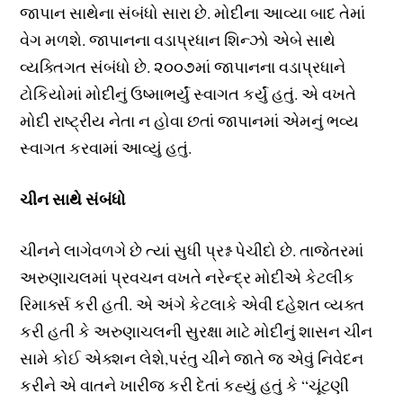
જાપાન સાથેના સંબંધો સારા છે. મોદીના આવ્યા બાદ તેમાં
વેગ મળશે. જાપાનના વડાપ્રધાન શિન્ઝો એબે સાથે
વ્યક્તિગત સંબંધો છે. ૨૦૦૭માં જાપાનના વડાપ્રધાને
ટોકિયોમાં મોદીનું ઉષ્માભર્યું સ્વાગત કર્યું હતું. એ વખતે
મોદી રાષ્ટ્રીય નેતા ન હોવા છતાં જાપાનમાં એમનું ભવ્ય
સ્વાગત કરવામાં આવ્યું હતું.
ચીન સાથે સંબંધો
ચીનને લાગેવળગે છે ત્યાં સુધી પ્રશ્ન પેચીદો છે. તાજેતરમાં
અરુણાચલમાં પ્રવચન વખતે નરેન્દ્ર મોદીએ કેટલીક
રિમાર્ક્સ કરી હતી. એ અંગે કેટલાકે એવી દહેશત વ્યક્ત
કરી હતી કે અરુણાચલની સુરક્ષા માટે મોદીનું શાસન ચીન
સામે કોઈ એક્શન લેશે,પરંતુ ચીને જાતે જ એવું નિવેદન
કરીને એ વાતને ખારીજ કરી દેતાં કહ્યું હતું કે “ચૂંટણી