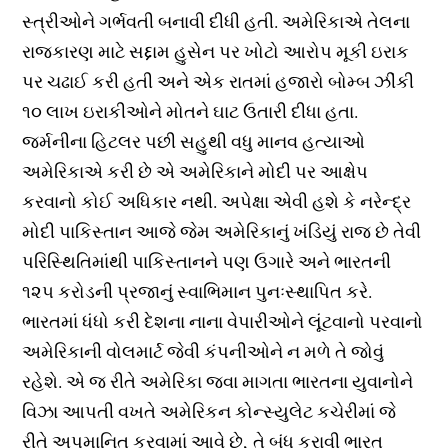
સ્ત્રીઓને ગર્ભવતી બનાવી દીધી હતી. અમેરિકાએ તેલના
રાજકારણ માટે સદ્દામ હુસેન પર ખોટો આરોપ મૂકી ઇરાક
પર ચઢાઈ કરી હતી અને એક રાતમાં હજારો બોમ્બ ઝીંકી
૧૦ લાખ ઇરાકીઓને મોતને ઘાટ ઉતારી દીધા હતા.
જર્મનીના હિટલર પછી સહુથી વધુ માનવ હત્યાઓ
અમેરિકાએ કરી છે એ અમેરિકાને મોદી પર આક્ષેપ
કરવાનો કોઈ અધિકાર નથી. અપેક્ષા એવી હશે કે નરેન્દ્ર
મોદી પાકિસ્તાન આજે જેમ અમેરિકાનું ખંડિયું રાજ છે તેવી
પરિસ્થિતિમાંથી પાકિસ્તાનને પણ ઉગારે અને ભારતની
૧૨૫ કરોડની પ્રજાનું સ્વાભિમાન પુનઃસ્થાપિત કરે.
ભારતમાં ધંધો કરી દેશના નાના વેપારીઓને લૂંટવાનો પરવાનો
અમેરિકાની વોલમાર્ટ જેવી કંપનીઓને ન મળે તે જોવું
રહેશે. એ જ રીતે અમેરિકા જવા માગતા ભારતના યુવાનોને
વિઝા આપતી વખતે અમેરિકન કોન્સ્યુલેટ કચેરીમાં જે
રીતે અપમાનિત કરવામાં આવે છે, તે બંધ કરાવી ભારત