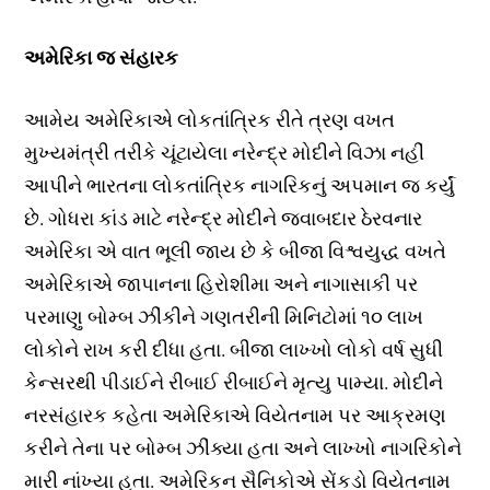
અમેરિકા જ સંહારક
આમેય અમેરિકાએ લોકતાંત્રિક રીતે ત્રણ વખત
મુખ્યમંત્રી તરીકે ચૂંટાયેલા નરેન્દ્ર મોદીને વિઝા નહીં
આપીને ભારતના લોકતાંત્રિક નાગરિકનું અપમાન જ કર્યું
છે. ગોધરા કાંડ માટે નરેન્દ્ર મોદીને જવાબદાર ઠેરવનાર
અમેરિકા એ વાત ભૂલી જાય છે કે બીજા વિશ્વયુદ્ધ વખતે
અમેરિકાએ જાપાનના હિરોશીમા અને નાગાસાકી પર
પરમાણુ બોમ્બ ઝીંકીને ગણતરીની મિનિટોમાં ૧૦ લાખ
લોકોને રાખ કરી દીધા હતા. બીજા લાખ્ખો લોકો વર્ષ સુધી
કેન્સરથી પીડાઈને રીબાઈ રીબાઈને મૃત્યુ પામ્યા. મોદીને
નરસંહારક કહેતા અમેરિકાએ વિયેતનામ પર આક્રમણ
કરીને તેના પર બોમ્બ ઝીંક્યા હતા અને લાખ્ખો નાગરિકોને
મારી નાંખ્યા હતા. અમેરિકન સૈનિકોએ સેંકડો વિયેતનામ