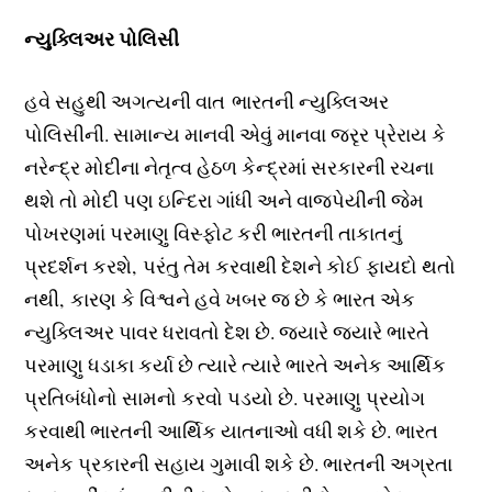
ન્યુક્લિઅર પોલિસી
હવે સહુથી અગત્યની વાત ભારતની ન્યુક્લિઅર
પોલિસીની. સામાન્ય માનવી એવું માનવા જરૃર પ્રેરાય કે
નરેન્દ્ર મોદીના નેતૃત્વ હેઠળ કેન્દ્રમાં સરકારની રચના
થશે તો મોદી પણ ઇન્દિરા ગાંધી અને વાજપેયીની જેમ
પોખરણમાં પરમાણુ વિસ્ફોટ કરી ભારતની તાકાતનું
પ્રદર્શન કરશે, પરંતુ તેમ કરવાથી દેશને કોઈ ફાયદો થતો
નથી, કારણ કે વિશ્વને હવે ખબર જ છે કે ભારત એક
ન્યુક્લિઅર પાવર ધરાવતો દેશ છે. જ્યારે જ્યારે ભારતે
પરમાણુ ધડાકા કર્યા છે ત્યારે ત્યારે ભારતે અનેક આર્થિક
પ્રતિબંધોનો સામનો કરવો પડયો છે. પરમાણુ પ્રયોગ
કરવાથી ભારતની આર્થિક યાતનાઓ વધી શકે છે. ભારત
અનેક પ્રકારની સહાય ગુમાવી શકે છે. ભારતની અગ્રતા