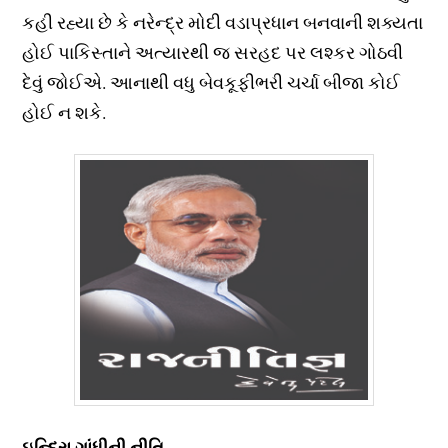
કહી રહ્યા છે કે નરેન્દ્ર મોદી વડાપ્રધાન બનવાની શક્યતા
હોઈ પાકિસ્તાને અત્યારથી જ સરહદ પર લશ્કર ગોઠવી
દેવું જોઈએ. આનાથી વધુ બેવકૂફીભરી ચર્ચા બીજા કોઈ
હોઈ ન શકે.
ઇન્દિરા ગાંધીની નીતિ