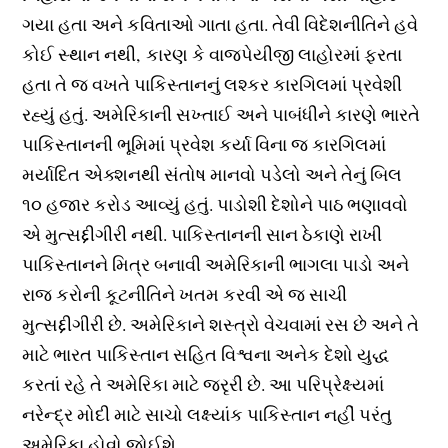
ગયા હતા અને કવિતાઓ ગાતા હતા. તેવી વિદેશનીતિને હવે
કોઈ સ્થાન નથી, કારણ કે વાજપેયીજી લાહોરમાં ફરતા
હતા તે જ વખતે પાકિસ્તાનનું લશ્કર કારગિલમાં પ્રવેશી
રહ્યું હતું. અમેરિકાની સખ્તાઈ અને પાબંધીને કારણે ભારતે
પાકિસ્તાનની ભૂમિમાં પ્રવેશ કર્યા વિના જ કારગિલમાં
મર્યાદિત એક્શનથી સંતોષ માનવો પડેલો અને તેનું બિલ
૧૦ હજાર કરોડ આવ્યું હતું. પાડોશી દેશોને પાઠ ભણાવવો
એ મુત્સદ્દીગીરી નથી. પાકિસ્તાનની સાન ઠેકાણે રાખી
પાકિસ્તાનને મિત્ર બનાવી અમેરિકાની ભાગલા પાડો અને
રાજ કરોની કૂટનીતિને ખતમ કરવી એ જ સાચી
મુત્સદ્દીગીરી છે. અમેરિકાને શસ્ત્રો વેચવામાં રસ છે અને તે
માટે ભારત પાકિસ્તાન સહિત વિશ્વના અનેક દેશો યુદ્ધ
કરતાં રહે તે અમેરિકા માટે જરૃરી છે. આ પરિપ્રેક્ષ્યમાં
નરેન્દ્ર મોદી માટે સાચો લક્ષ્યાંક પાકિસ્તાન નહીં પરંતુ
અમેરિકા હોવો જોઈશે.