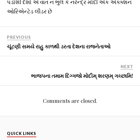
પડોશી દેશો એ વાત ન ભુલે કે નરેન્દ્ર મોદી એક એક્ક્શન
ઓરિએન્ટેડ લીડર છે
PREVIOUS
ચૂંટણી સમયે રાહુ કાળથી ડરતા દેશના રાજનેતાઓ
NEXT
ભાજપના તમામ દિગ્ગજો મોદીમ્ શરણમ્ ગચ્છામિ!
Comments are closed.
QUICK LINKS