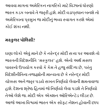
આવવા માગતા અમેરિકન નાગરિકો માટે વિઝાનાં ધોરણો
ભારત કડક બનાવે તે જરૃરી હશે. મોદી વડાપ્રધાન બનશે તો
અમેરિકાના પ્રમુખ જ મોદીનું ભવ્ય સ્વાગત કરશે એમાં
કોઈ શંકા નથી.
મસ્કુલર પોલિસી?
ઘણા લોકો એવું માને છે કે નરેન્દ્ર મોદી સત્તા પર આવશે તો
ભારતની વિદેશનીતિ ‘મસ્કુલર’ હશે. એનો અર્થ મસલ
પાવરનો ઉપયોગ કરવો કે કેમ તે હજુ સંદિગ્ધ છે, પરંતુ
વિદેશીનીતિના તજ્જ્ઞાોની માન્યતા છે કે નરેન્દ્ર મોદી
ચોક્કસ અને જરૃર પડયે સખત નિર્ણયો લેવાની ક્ષમતાવાળા
હશે. દેશના શ્રેષ્ઠ હિતમાં જે નિર્ણયો લેવા પડશે તે નિર્ણયો
તેઓ લેશે જ. મોદી એક એક્શન ઓરિએન્ટેડ લીડર છે.
આજે આખા વિશ્વમાં ભારત એક સોફટ નેશન હોવાની છાપ