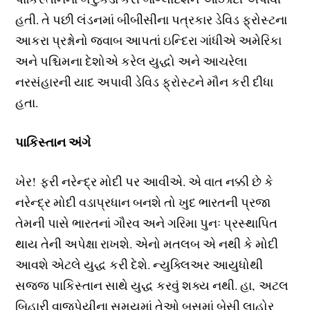
હતી. તે પછી લંડનમાં બીબીસીના પત્રકાર ડેવિડ ફ્રોસ્ટના
આકરા પ્રશ્નોનો જવાબ આપતાં ઇન્દિરા ગાંધીએ અમેરિકા
અને પશ્ચિમના દેશોએ કરેલ યુદ્ધો અને આચરેલા
નરસંહારની યાદ અપાવી ડેવિડ ફ્રોસ્ટને મૌન કરી દીધા
હતા.
પાકિસ્તાન અંગે
ખેર! ફરી નરેન્દ્ર મોદી પર આવીએ. એ વાત નક્કી છે કે
નરેન્દ્ર મોદી વડાપ્રધાન બનશે તો ખુદ ભારતની પ્રજા
તેમની પાસે ભારતનાં ગૌરવ અને ગરિમા પુનઃ પ્રસ્થાપિત
થાય તેની અપેક્ષા રાખશે. એનો મતલબ એ નથી કે મોદી
આવશે એટલે યુદ્ધ કરી દેશે. ન્યુક્લિઅર આયુધોથી
સજ્જ પાકિસ્તાન સાથે યુદ્ધ કરવું શક્ય નથી. હા, અટલ
બિહારી વાજપેયીના સમયમાં તેઓ બસમાં બેસી લાહોર