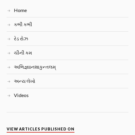
Home
કભી કભી
રેડ રોઝ
ચીની કમ
અભિજ્ઞાાનશાકુન્તલમ્
અન્ય લેખો
Videos
VIEW ARTICLES PUBLISHED ON