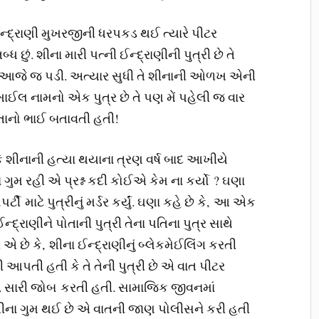
્રાણી મુખરજીની ધરપકડ થઈ ત્યારે પીટર
્ધ છું. શીના મારી પત્ની ઈન્દ્રાણીની પુત્રી છે તે
ે આજે જ પડી. અત્યાર સુધી તે શીનાની ઓળખ એની
ાઈલ નામનો એક પુત્ર છે તે પણ મેં પહેલી જ વાર
પોતાનો ભાઈ બતાવતી હતી!
 શીનાની હત્યા થયાના ત્રણ વર્ષ બાદ આખીયે
 ગુમ રહી એ પ્રશ્ન કદી કોઈએ કેમ ના કર્યો ? ઘણા
ટી માટે પુત્રીનું મર્ડર કર્યું. ઘણા કહે છે કે, આ એક
ન્દ્રાણીને પોતાની પુત્રી તેના પતિના પુત્ર સાથે
ી એ છે કે, શીના ઈન્દ્રાણીનું બ્લેકમેઈલિંગ કરતી
આપતી હતી કે તે તેની પુત્રી છે એ વાત પીટર
તી. સારી જોબ કરતી હતી. સામાજિક જીવનમાં
ણ શીના ગુમ થઈ છે એ વાતની જાણ પોલીસને કરી હતી