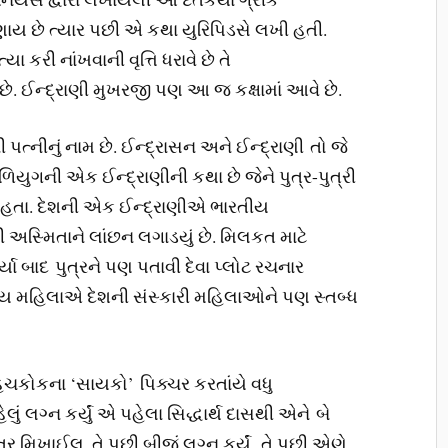
ય છે ત્યાર પછી એ કથા યુરિપિડસે લખી હતી.
 કરી નાંખવાની વૃત્તિ ધરાવે છે તે
 છે. ઈન્દ્રાણી મુખરજી પણ આ જ કક્ષામાં આવે છે.
ી પત્નીનું નામ છે. ઈન્દ્રાસન અને ઈન્દ્રાણી તો જે
ળિયુગની એક ઈન્દ્રાણીની કથા છે જેને પુત્ર-પુત્રી
ા હતા. દેશની એક ઈન્દ્રાણીએ ભારતીય
અસ્મિતાને લાંછન લગાડયું છે. મિલકત માટે
ર્યા બાદ પુત્રને પણ પતાવી દેવા પ્લોટ રચનાર
ય મહિલાએ દેશની સંસ્કારી મહિલાઓને પણ સ્તબ્ધ
હિચકોકના ‘સાયકો’ પિક્ચર કરતાંયે વધુ
 લગ્ન કર્યું એ પહેલા સિદ્ધાર્થ દાસથી એને બે
્ર મિખાઈલ. તે પછી બીજું લગ્ન કર્યું, તે પછી એણે