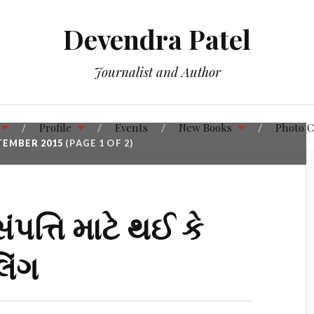
Devendra Patel
Journalist and Author
Profile
Events
New Books
Photo C
TEMBER 2015
(PAGE 1 OF 2)
ંપત્તિ માટે થઈ કે
િંગ