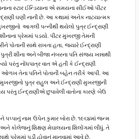
 જમાનાના સ્ટાર ઈન્ડિયાના એ સમયના સીઈઓ પીટર
્દ્રાણી ઘણી નાની છે. આ કથામાં અનેક નાટયાત્મક
 મુખરજીનો આગલી પત્નીથી થયેલો પુત્ર ઈન્દ્રાણી
 શીનાના પ્રેમમાં પડયો. પીટર મુખરજી તેમની
ીને પોતાની સાથે રાખતા હતા, જ્યારે ઈન્દ્રાણી
પુત્રી શીના અને બીજા નંબરના પતિ સંજય ખન્નાથી
ખ્યો પરંતુ નોંધપાત્ર વાત એ હતી કે ઈન્દ્રાણી
ી ઓળખ તેના પતિને પોતાની બહેન તરીકે આપી. આ
 મુખરજીનો પુત્ર રાહુલ અને ઈન્દ્રાણી મુખરજીની
પરંતુ ઈન્દ્રાણીએ છુપાવેલી વાતોના કારણે બેઉ
અને પપ્પાનું નામ ઉપેન કુમાર બોરા છે. ૧૯૬૪માં જન્મ
 અને કોલેજનું શિક્ષણ મેઘાલયના શિલોંગમાં લીધું. તે
ે પ્રેમમાં પડી હોવાનું માનવામાં આવે છે.