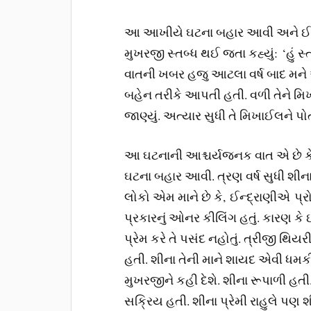
આ આખીયે ઘટના બહાર આવી અને ઈન્દ
મુખરજી સ્તબ્ધ થઈ જતા કહ્યું: ‘હું સ્તબ
વાતની ખબર હજુ આટલા વર્ષ બાદ મન
બહેન તરીકે આપતી હતી. વળી તેને મિખ
જાણ્યું. અત્યાર સુધી તે મિખાઈલને 
આ ઘટનાની આશ્ચર્યજનક વાત એ છે કે
ઘટના બહાર આવી. ત્રણ વર્ષ સુધી શીના
લોકો એમ માને છે કે, ઈન્દ્રાણીએ પ્રોપર્
પ્રકારનું ઓનર કીલિંગ હતું. કારણ કે ઈ
પ્રેમ કરે તે પસંદ નહોતું. ત્રીજી થિયર
હતી. શીના તેની માને શાયદ એવી ધમકી 
મુખરજીને કહી દેશે. શીના રૂપાળી હ
સક્રિય હતી. શીના પ્રેમી રાહુલે પ