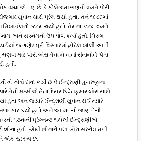
 એક ચર્ચા એ પણ છે કે કોલેજમાં ભણતી વખતે પોરી
બેરોજગાર યુવાન સાથે પ્રેમ થયો હતો. તેને ૧૯૮૯માં
ાં મિખાઈલનો જન્મ થયો હતો. તેમના જન્મ વખતે
નું નામ અને સરનેમનો ઉપયોગ કર્યો હતો. ચિરાગ
ાહાટીમાં જ ગણેશઘુરી વિસ્તારમાં હોટેલ ખોલી આપી
વા માટે પોરી બોરા તેના બે નાનાં સંતાનોને પિતા
હી હતી.
ંઘવીએ એવો દાવો કર્યો છે કે ઈન્દ્રાણી મુખરજીના
્યારે તેની મમ્મીએ તેના દિયર ઉપેનકુમાર બોરા સાથે
ાં હતા અને જ્યારે ઈન્દ્રાણી યુવાન થઈ ત્યારે
ર બળાત્કાર કર્યો હતો અને આ વાતની જાણ તેની
્કારની ઘટનાની પ્રેગ્નન્ટ થયેલી ઈન્દ્રાણીએ
ત્રી શીના હતી. એથી શીનાને પણ બોરા સરનેમ મળી
ે એક રહસ્ય છે.