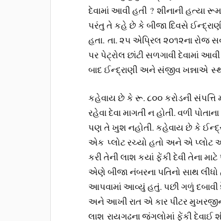
દેવામાં આવી હતી ? શીનાની હત્યા રૂમમા
પરંતુ તે કહે છે કે બીજા દિવસે ઈન્દ
હતા. તા. ૨૫ એપ્રિલ ૨૦૧૨ના રોજ સવાર
પર પેટ્રોલ છાંટી સળગાવી દેવામાં 
બાદ ઈન્દ્રાણી અને સંજીવ ખન્નાએ સ્થળ 
કહેવાય છે કે રૂ. ૮૦૦ કરોડની સંપત્તિ મ
રહેવા દેવા માગતી ન હોતી. વળી પોતાના
પણ તે ખુશ નહોતી. કહેવાય છે કે ઈન્દ્
એક પ્લોટ રચ્યો હતો અને એ પ્લોટ અમ
કરી તેની લાશ કયાં ફેંકી દેવી તેના મા
એણે બીજા નંબરના પતિનો સાથ લીધો હત
આપવામાં આવ્યું હતું. પછી ગળું દબાવી 
અને આખી રાત એ કાર પીટર મુખરજીના 
લાશ રાયગઢના જંગલોમાં ફેંકી દેવાઈ શીન