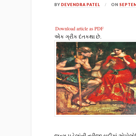
BY
DEVENDRA PATEL
ON
SEPTEM
Download article as PDF
એેક ગ્રીક દંતકથા છે.
જન્મ પહેલાંની ત્રીજી સદીમાં એપોલ