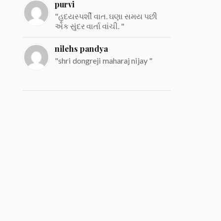
purvi
"હૃદયસ્પર્શી વાત. ઘણા સમય પછી
એક સુંદર વાર્તા વાંચી. "
nilehs pandya
"shri dongreji maharaj nijay "