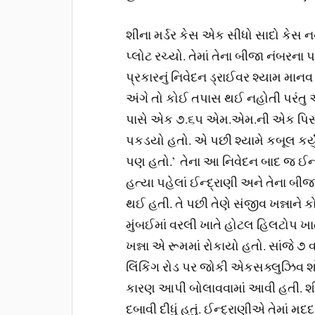
શીના મર્ડર કેસ એક સીધો સાદો કેસ ન
પ્લોટ રચ્યો. તેમાં તેના બીજા નંબરના
પ્રકારનું નિવેદન ડ્રાઈવર શ્યામ માન
અંગે તો કોઈ તપાસ થઈ નહોતી પરંતુ
પાસે એક ૭.૬૫ એમ.એમ.ની એક પિસ્ત
પકડયો હતો. એ પછી શ્યામે કબૂલ કર્યું 
પણ હતો.’ તેના આ નિવેદન બાદ જ ઈન્દ
હત્યા પહેલાં ઈન્દ્રાણી અને તેના બીજ
થઈ હતી. તે પછી તેણે સંજીવ ખન્નાને ક
મુંબઈમાં વરલી ખાતે હોટલ હિલટોપ ખા
ખન્ના એ રૂમમાં રોકાયો હતો. સાંજે ૭ વ
લિંકિંગ રોડ પર જોકી એકસક્લુઝિવ શો
કારણ આપી બોલાવવામાં આવી હતી. શીના
દબાવી દીધું હતું. ઈન્દ્રાણીએ તેમાં 