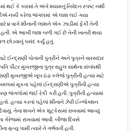
ં થઈ કે કારમાં તે અંગે શ્યામનું નિવેદન સ્પષ્ટ નથી
્રાણીએ નક્કી કરેલા જંગલમાં એ લાશ લઈ ગયા
ે ૪ વાગે શીનાની લાશને એક ઝાડીમાં ફેંકી તેની
આવી હતી. એ આખી લાશ બળી ગઈ છે તેની ખાતરી થયા
છોડવાનું પસંદ કર્યું હતું.
ાટે ઈન્દ્રાણી પોતાની પુત્રીને અને પુત્રને વારસદાર
 પતિ પીટર મુખરજીના પુત્ર રાહુલ સાથેના સંબંધથી
રાણી મુખરજીએ ખૂબ ઠંડા કલેજે પુત્રીની હત્યા માટે
લમાં મૂકતા પહેલાં ઈન્દ્રાણીએ પુત્રીની હત્યા
ટે પણ જંગલોમાં જઈ રેકી કરી હતી. પુત્રીની હત્યામાં
ો. હત્યા કરતાં પહેલાં શીનાને ઝેરી ઈન્જેક્શન
દેવાયું. તેના શબને એક શૂટકેસમાં રાખવામાં આવ્યું
ગેરેજમાં રાખવામાં આવી. બીજા દિવસે
ા મૃત્યુ પામી ત્યારે તે ગર્ભવતી હતી.