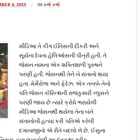
BER 6, 2015
IN
કભી કભી
મીડિઆ તે કીંગ ઈતિસની દીકરી અને
સૂર્યના દેવતા હેલિઓસની પૌત્રી હતી. તે
જેસન નામના એક શક્તિશાળી પુરુષને
પરણી હતી. જેસનથી તેને બે સંતાનો થયા
હતા. મેર્મેરોજ અને ફેરેઝ. એક તબક્કે તેનો
પતિ જેસન કોરિન્થની રાજકુમારી ગ્લુસને
પરણી જાય છે ત્યારે ક્રોધે ભરાયેલી
મીડિઆ જેસનથી થયેલા તેના બંને
સંતાનોની હત્યા કરી પતિએ કરેલી
દગાબાજીનો એ રીતે બદલો લે છે. ઈસુના
ોનિયસ દ્વારા લખાયેલી આ દંતકથા ગ્રીક