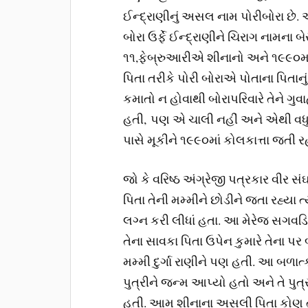
ઈન્દ્રાણીનું અસલ નામ પોરીબોરા છે.
બોરા ઉર્ફે ઈન્દ્રાણીને ચિરાગ નામના 
૧૧,ફેબ્રુઆરીએ શીનાનો અને ૧૯૯૦મ
પિતા તરીકે પોરી બોરાએ પોતાના પિતા
કમાતો ન હોવાથી બોરાપરિવારે તેને ગુવ
હતી, પણ એ ચાલી નહીં અને એથી વધુ ભણ
પાસે મૂકીને ૧૯૯૦માં કોલકાત્તા જતી ર
જો કે વરિષ્ઠ અંગ્રેજી પત્રકાર વીર સ
પિતા તેની મમ્મીને છોડીને જતા રહ્યા ત
લગ્ન કરી લીધાં હતા. આ મેરેજ સગવડિય
તેના સાવકા પિતા ઉપેન કુમારે તેના પ
મમ્મી દુર્ગા રાણીને પણ હતી. આ બળાત
પુત્રીને જન્મ આપ્યો હતો અને તે પુ
હતી. આમ શીનાના અસલી પિતા કોણ ત