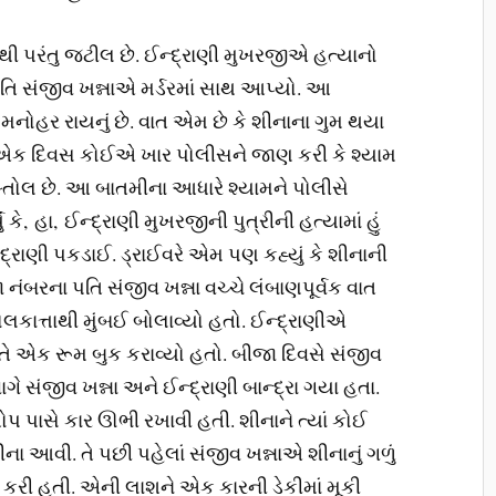
થી પરંતુ જટીલ છે. ઈન્દ્રાણી મુખરજીએ હત્યાનો
 પતિ સંજીવ ખન્નાએ મર્ડરમાં સાથ આપ્યો. આ
વ મનોહર રાયનું છે. વાત એમ છે કે શીનાના ગુમ થયા
 એક દિવસ કોઈએ ખાર પોલીસને જાણ કરી કે શ્યામ
ોલ છે. આ બાતમીના આધારે શ્યામને પોલીસે
કે, હા, ઈન્દ્રાણી મુખરજીની પુત્રીની હત્યામાં હું
્રાણી પકડાઈ. ડ્રાઈવરે એમ પણ કહ્યું કે શીનાની
ા નંબરના પતિ સંજીવ ખન્ના વચ્ચે લંબાણપૂર્વક વાત
ોલકાત્તાથી મુંબઈ બોલાવ્યો હતો. ઈન્દ્રાણીએ
તે એક રૂમ બુક કરાવ્યો હતો. બીજા દિવસે સંજીવ
ાગે સંજીવ ખન્ના અને ઈન્દ્રાણી બાન્દ્રા ગયા હતા.
પ પાસે કાર ઊભી રખાવી હતી. શીનાને ત્યાં કોઈ
 આવી. તે પછી પહેલાં સંજીવ ખન્નાએ શીનાનું ગળું
મદદ કરી હતી. એની લાશને એક કારની ડેકીમાં મૂકી