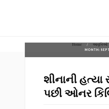
Home
આવૃત્તિઓ
MONTH: SEP
શીનાની હત્યા સ
પછી ઓનર કિલ