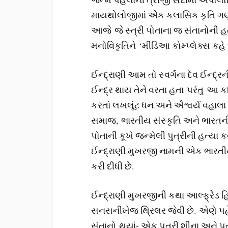
માયથોલોજીમાં એેક કલાસિક કૃતિ ગણા
આજે જે સ્ત્રી પોતાના જ સંતાનોની હત્યા
મનોવિકૃતિને ‘મીડિઆ કોમ્પ્લેક્સ કહે
ઈન્દ્રાણી આમ તો સ્વર્ગના દેવ ઈન્દ્રન
ઈન્દ્ર થાય તેને વરતા હતા પરંતુ આ ક
કરતાં લખલૂંટ ધન અને ઐશ્વર્ય વહાલ
સમાજ, ભારતીય સંસ્કૃતિ અને ભારતની 
પોતાની કૂખે જન્મેલી પુત્રીની હત્યા ક
ઈન્દ્રાણી મુખરજી નામની એક ભારતી
કરી દીધી છે.
ઈન્દ્રાણી મુખરજીની કથા આલ્ફ્રેેડ 
સનસનીખેજ થ્રિલર જેવી છે. એણે પહેલું
સંતાનો થયાં- એક પુત્રી શીના અને પુત