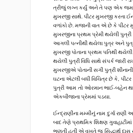
ત્રીજું લગ્ન કર્યું અને તે પણ એક
મુખરજી સાથે. પીટર મુખરજી કરતા ઈન
વળાંકો છે. મજાની વાત એ છે કે પીટર
મુખરજીના પ્રથમ પ્રેમી થયેલી પુત્રી
આગલી પત્નીથી થયેલા પુત્ર અને પુત્ર
મુખરજી પોતાના પ્રથમ પતિથી થયેલી 
થયેલી પુત્રી વિધિ સાથે સંપર્ક જારી રા
મુખરજીએ પોતાની સગી પુત્રી શીનાન
ઘટના એટલી બધી વિચિત્ર છે કે, પીટર
પુત્રી આમ તો ઓરમાન ભાઈ-બહેન થાય 
એકબીજાના પ્રેમમાં પડયા.
ઈન્દ્રાણીના મમ્મીનું નામ દુર્ગા રાણી 
બાદ તેણે પ્રાથમિક શિક્ષણ ગુવાહાટીમાં
ભણતી હતી એ વખતે જ સિદ્ધાર્થ દાસ સાથ