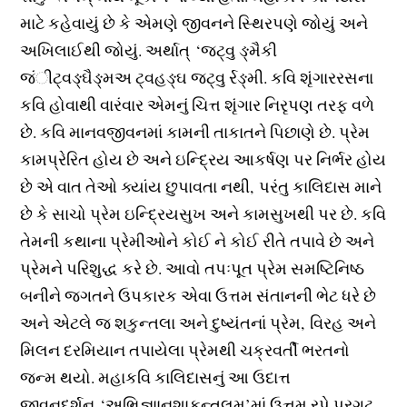
માટે કહેવાયું છે કે એમણે જીવનને સ્થિરપણે જોયું અને
અખિલાઈથી જોયું. અર્થાત્ ‘જટ્વુ ઙ્મૈકી
જંીટ્વઙ્ઘૈઙ્મઅ ટ્વહઙ્ઘ જટ્વુ ર્રઙ્મી. કવિ શૃંગારરસના
કવિ હોવાથી વારંવાર એમનું ચિત્ત શૃંગાર નિરૃપણ તરફ વળે
છે. કવિ માનવજીવનમાં કામની તાકાતને પિછાણે છે. પ્રેમ
કામપ્રેરિત હોય છે અને ઇન્દ્રિય આકર્ષણ પર નિર્ભર હોય
છે એ વાત તેઓ ક્યાંય છુપાવતા નથી, પરંતુ કાલિદાસ માને
છે કે સાચો પ્રેમ ઇન્દ્રિયસુખ અને કામસુખથી પર છે. કવિ
તેમની કથાના પ્રેમીઓને કોઈ ને કોઈ રીતે તપાવે છે અને
પ્રેમને પરિશુદ્ધ કરે છે. આવો તપઃપૂત પ્રેમ સમષ્ટિનિષ્ઠ
બનીને જગતને ઉપકારક એવા ઉત્તમ સંતાનની ભેટ ધરે છે
અને એટલે જ શકુન્તલા અને દુષ્યંતનાં પ્રેમ, વિરહ અને
મિલન દરમિયાન તપાયેલા પ્રેમથી ચક્રવર્તી ભરતનો
જન્મ થયો. મહાકવિ કાલિદાસનું આ ઉદાત્ત
જીવનદર્શન ‘અભિજ્ઞાાનશાકુન્તલમ્’માં ઉત્તમ રૃપે પ્રગટ