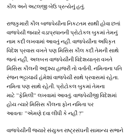
કૌલ અને અટલજી બેઉ પ્રત્યેનું હતું.
રાજકુમારી કૌલ બાજપેયીના નિકટતમ સાથી હોવા છતાં
વાજપેયી જ્યારે વડાપ્રધાનની પ્રોટોકલ બુકમાં તેમનું
નામ કદી લખવામાં આવતું નહીં. વાજપેયીના અધિકૃત
વિદેશ પ્રવાસ વખતે પણ મિસિસ કૌલ કદી તેમની સાથે
જતાં નહીં, અલબત્ત વાજપેયીની વિદેશયાત્રા વખતે
મિસિસ કૌલની અદૃશ્ય હાજરી તો વર્તાતી. નમિતાના પતિ
રંજન ભટ્ટાચાર્ય હંમેશાં વાજપેયી સાથે પ્રવાસમાં રહેતા.
નમિતા પણ સાથે રહેતી. પ્રોટોકલ બુકમાં તેમના
માટે ”ફેમિલી” લખવામાં આવતું. વાજપેયીજી વિદેશમાં
હોય ત્યારે મિસિસ કૌલના ફોન નમિતા પર
આવતાઃ ”એમણે દવા લીધી કે નહીં ?”
વાજપેયીની જ્યારે સંયુક્ત રાષ્ટ્રસંઘની સામાન્ય સભાને