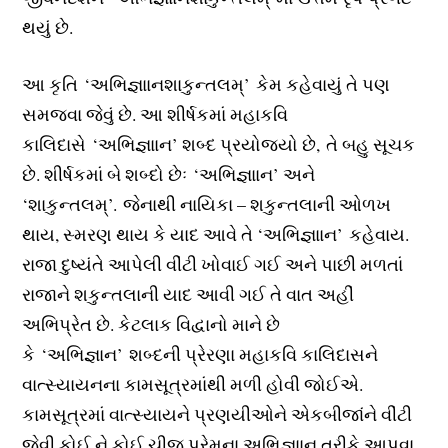
થયું છે.
આ કૃતિ ‘અભિજ્ઞાાનશાકુન્તલમ્’ કેમ કહેવાયું તે પણ
સમજવા જેવું છે. આ શીર્ષકમાં મહાકવિ
કાલિદાસે ‘અભિજ્ઞાાન’ શબ્દ પ્રયોજ્યો છે, તે બહુ સૂચક
છે. શીર્ષકમાં બે શબ્દો છેઃ ‘અભિજ્ઞાાન’ અને
‘શાકુન્તલમ્’. જેનાથી નાયિકા – શકુન્તલાની ઓળખ
થાય, સ્મરણ થાય કે યાદ આવે તે ‘અભિજ્ઞાાન’ કહેવાય.
રાજા દુષ્યંતે આપેલી વીંટી ખોવાઈ ગઈ અને પાછી મળતાં
રાજાને શકુન્તલાની યાદ આવી ગઈ તે વાત અહીં
અભિપ્રેત છે. કેટલાક વિદ્વાનો માને છે
કે ‘અભિજ્ઞાન’ શબ્દની પ્રેરણા મહાકવિ કાલિદાસને
વાત્સ્યાયનના કામસૂત્રમાંથી મળી હોવી જોઈએ.
કામસૂત્રમાં વાત્સ્યાયને પ્રણયીઓને એકબીજાંને વીંટી
જેવી કોઈ ને કોઈ ચીજ પ્રેમના અભિજ્ઞાાન તરીકે આપવા