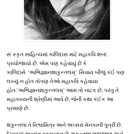
સં સ્કૃત સાહિત્યમાં કાલિદાસ માટે મહાકવિ શબ્દ
પ્રયોજાયો છે. એમ પણ કહેવાયું છે કે
કાલિદાસે ‘અભિજ્ઞાાનશાકુન્તલમ્’ સિવાય બીજું કંઈ પણ
લખ્યું ન હોત તોપણ તેઓ મહાકવિ કહેવાયા
હોત.’અભિજ્ઞાનશાકુન્તલમ્’ આમ તો નાટક છે, પરંતુ તે
મહાકાવ્યની શ્રેણીમાં આવે છે, જેની કથા કંઈક આ
પ્રમાણે છે.
શકુન્તલા તે વિશ્વામિત્ર અને અપ્સરા મેનકાની પુત્રી છે.
દેખાવમાં અત્યંત સ્વરૃપવાન છે. શકુન્તલા લજ્જાળુ અને