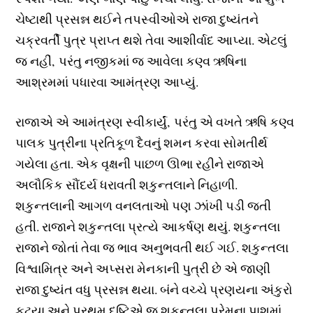
ચેષ્ટાથી પ્રસન્ન થઈને તપસ્વીઓએ રાજા દુષ્યંતને
ચક્રવર્તી પુત્ર પ્રાપ્ત થશે તેવા આશીર્વાદ આપ્યા. એટલું
જ નહીં, પરંતુ નજીકમાં જ આવેલા કણ્વ ઋષિના
આશ્રમમાં પધારવા આમંત્રણ આપ્યું.
રાજાએ એ આમંત્રણ સ્વીકાર્યું, પરંતુ એ વખતે ઋષિ કણ્વ
પાલક પુત્રીના પ્રતિકૂળ દૈવનું શમન કરવા સોમતીર્થ
ગયેલા હતા. એક વૃક્ષની પાછળ ઊભા રહીને રાજાએ
અલૌકિક સૌંદર્ય ધરાવતી શકુન્તલાને નિહાળી.
શકુન્તલાની આગળ વનલતાઓ પણ ઝાંખી પડી જતી
હતી. રાજાને શકુન્તલા પ્રત્યે આકર્ષણ થયું. શકુન્તલા
રાજાને જોતાં તેવા જ ભાવ અનુભવતી થઈ ગઈ. શકુન્તલા
વિશ્વામિત્ર અને અપ્સરા મેનકાની પુત્રી છે એ જાણી
રાજા દુષ્યંત વધુ પ્રસન્ન થયા. બંને વચ્ચે પ્રણયના અંકુરો
ફૂટયા અને પ્રથમ દૃષ્ટિએ જ શકુન્તલા પ્રેમના પાશમાં