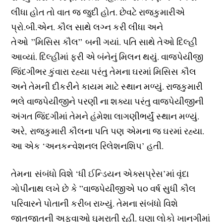
લીધા હોત તો વાત જ જુદી હોત. છેવટે રાજકુમારીએ
પ્રો.બી.એન. કૌલ સાથે લગ્ન કરી લીધા અને
તેઓ ”મિસિસ કૌલ” બની ગયાં. પતિ સાથે તેઓ દિલ્હી
આવ્યાં. દિલ્હીમાં ફરી એ બંનેનું મિલન થયું. વાજપેયીજી
જિંદગીભર કુંવારા રહ્યા પરંતુ તેમના ઘરમાં મિસિસ કૌલ
અને તેમની દીકરીને કાયમ માટે સ્થાન મળ્યું. રાજકુમારી
ભલે વાજપેયીજીને પરણી ના શક્યા પરંતુ વાજપેયીજીની
અંગત જિંદગીમાં તેમને હંમેશા લાગણીભર્યું સ્થાન મળ્યું.
અરે, રાજકુમારી કૌલના પતિ પણ એમના જ ઘરમાં રહ્યા.
આ એક ‘અનકન્વેશનલ રિલેશનશિપ’ હતી.
તેમના સંબંધો વિશે ‘ધી ઈન્ડિયન એક્સપ્રેસ’માં વૃંદા
ગોપીનાથ લખે છે કે ”વાજપેયીજીએ ૫૦ વર્ષ સુધી કૌલ
પરિવારને પોતાની કરીબ રાખ્યું. તેમના સંબંધો વિશે
જાતજાતની અફવાઓ ઘુમરાતી રહી. ઘણા લોકો ખાનગીમાં