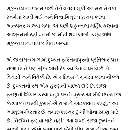
શકુન્તલાના જન્મ પછી તેને વનમાં મૂકી અપ્સરા મેનકા
સ્વર્ગમાં ચાલી ગઈ અને વિશ્વામિત્ર પણ તપ કરવા
અન્યત્ર ચાલ્યા ગયા. એ પછી શકુન્તલા મર્હિષ કણ્વના
આશ્રમમાં રહી વનમાં જ મોટી થવા લાગી. કણ્વ ઋષિ
શકુન્તલાના પાલક પિતા બન્યા.
એ જ સમયગાળામાં દુષ્યંત હસ્તિનાપુરનો પ્રતિભાસંપન્ન
રાજા છે. તે પણ સુંદર શારીરિક વ્યક્તિત્વ ધરાવે છે. તે
વિનયી અને વિવેકી છે. એક દિવસ તે મૃગયા કરવા નીકળે
છે. દુષ્યંતનો રથ એક હરણની પાછળ દોડે છે. રાજા
હરણનો શિકાર કરવા ધનુષ પરની પ્રત્યંચા ખેંચે છે ત્યાં જ
કેટલાક તપસ્વી કુમારોએ રાજાને અટકાવતાં કહ્યું, “આ
આશ્રમ-વિસ્તાર છે. તમારું શસ્ત્ર દુઃખીઓના રક્ષણ માટે
છે, નિર્દોષને હણવા માટે નહીં.” આ શબ્દો રાજા દુષ્યંતને
સ્પર્શી ગયા. એણે બાણ પાછું ખેંચી લીધું. રાજાની આ શુભ