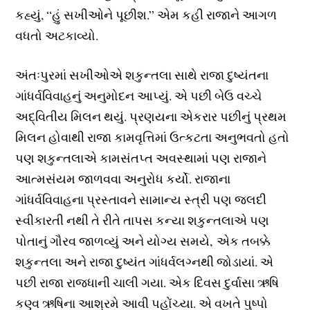
કહ્યું, “હું સખીઓને પૂછીશ.” એમ કહી રાજાને આગળ
વધતો અટકાવ્યો.
અંતઃપુરમાં સખીઓએ શકુન્તલા સાથે રાજા દુષ્યંતના
ગાંધર્વવિવાહનું અનુમોદન આપ્યું. એ પછી બેઉ વચ્ચે
અદ્વિતીય મિલન થયું. પ્રણયના એકરાર પછીનું પ્રથમ
મિલન હોવાથી રાજા કામવૃત્તિમાં ઉત્કટતા અનુભવતો હતો
પણ શકુન્તલાએ કામસંતપ્ત અવસ્થામાં પણ રાજાને
આત્મસંયમ જાળવવા અનુરોધ કર્યો. રાજાના
ગાંધર્વવિવાહના પ્રસ્તાવને સામાન્ય સ્ત્રી પણ જલદી
સ્વીકારતી નથી તે રીતે તાપસ કન્યા શકુન્તલાએ પણ
પોતાનું ગૌરવ જાળવ્યું અને યોગ્ય સમયે, એક તબક્કે
શકુન્તલા અને રાજા દુષ્યંત ગાંધર્વલગ્નથી જોડાયાં. એ
પછી રાજા રાજધાની ચાલી ગયા. એક દિવસ દુર્વાસા ઋષિ
કણ્વ ઋષિના આશ્રમે આવી પહોંચ્યા. એ વખતે પુષ્પો