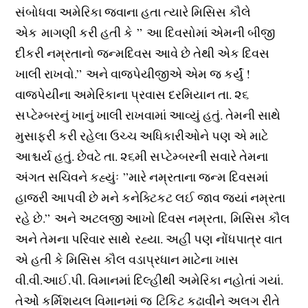
સંબોધવા અમેરિકા જવાના હતા ત્યારે મિસિસ કૌલે
એક માગણી કરી હતી કે ” આ દિવસોમાં એમની બીજી
દીકરી નમ્રતાનો જન્મદિવસ આવે છે તેથી એક દિવસ
ખાલી રાખવો.” અને વાજપેયીજીએ એમ જ કર્યું !
વાજપેયીના અમેરિકાના પ્રવાસ દરમિયાન તા. ૨૬
સપ્ટેમ્બરનું ખાનું ખાલી રાખવામાં આવ્યું હતું. તેમની સાથે
મુસાફરી કરી રહેલા ઉચ્ચ અધિકારીઓને પણ એ માટે
આશ્ચર્ય હતું. છેવટે તા. ૨૬મી સપ્ટેમ્બરની સવારે તેમના
અંગત સચિવને કહ્યુંઃ ”મારે નમ્રતાના જન્મ દિવસમાં
હાજરી આપવી છે મને કનેક્ટિકટ લઈ જાવ જ્યાં નમ્રતા
રહે છે.” અને અટલજી આખો દિવસ નમ્રતા, મિસિસ કૌલ
અને તેમના પરિવાર સાથે રહ્યા. અહીં પણ નોંધપાત્ર વાત
એ હતી કે મિસિસ કૌલ વડાપ્રધાન માટેના ખાસ
વી.વી.આઈ.પી. વિમાનમાં દિલ્હીથી અમેરિકા નહોતાં ગયાં.
તેઓે કર્મિશયલ વિમાનમાં જ ટિકિટ કઢાવીને અલગ રીતે