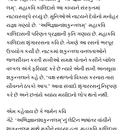
લમ્’. મહાકવિ કાલિદાસે આ કાવ્યને સંસ્કૃતમાં
નાટયસ્વરૃપે રચ્યું છે. મુનિઓએ નાટયને દેવોનો મનોહર
યજ્ઞા ગણ્યો છે. ‘અભિજ્ઞાાનશાકુન્તલમ્’ મહાકવિ
કાલિદાસની પરિણત પ્રજ્ઞાાની કૃતિ ગણાય છે. મહાકવિ
કાલિદાસ શૃંગારરસના કવિ છે. તેમણે આ રસનો ભરપૂર
ઉપયોગ કર્યો છે. નાટકમાં શકુન્તલા વનલતાઓને
જળસીંચન કરતી સખીઓ સમક્ષ પોતાને કસીને બાંધેલ
વલ્કલ અંગે ફરિયાદ કરે છે ત્યારે એની સખી અનસૂયા
શકુન્તલાને કહે છે, “વક્ષઃસ્થળનો વિકાસ કરનારા તારા
યૌવનને ઠપકો આપ.” આવા સંવાદો શૃંગારરસનું નિરૃપણ
કરે છે અને છતાંયે ક્યાંય મર્યાદાનો લોપ થતો નથી.
એમ કહેવાય છે કે જર્મન કવિ
ગેટે ‘અભિજ્ઞાાનશાકુન્તલમ્’નું લેટિન ભાષાંતર વાંચીને
શાકુન્તલમ્ માથે મૂકીને નાચ્યા હતા. મહાકવિ કાલિદાસ