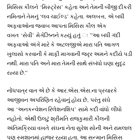
મિસિસ કૌલને ‘મિસ્ટ્રેસ’ કહેતા અને તેમની બીજી દીકરી
નમિતાને તેમનું ‘લવ ચાઈલ્ડ’ કહેતા. અલબત્ત, એ બધી
અફવાઓના જવાબ આપતા મિસિસ કૌલ એક
વખત ‘સેવી’ મેગેઝિનને કહ્યું હતું ઃ ”આ બધી ગંદી
અફવાઓ અંગે મારે કે અટલજીએ મારા પતિ આગળ
ખુલાસો કરવાની કે માફી માગવાની જરૃર અમને કદીયે પડી
નથી. મારા પતિ અને મારા તેમની સાથે સંબંધો ઘણા સુદૃઢ
રહ્યા છે.”
નોંધપાત્ર વાત એ છે કે આર.એસ.એસ.ના પ્રચારકે
આજીવન અપરિણિત રહેવાનું હોય છે, પરંતુ સંઘે
આ ‘અનકન્વેશન રિલેશનશિપ’ સામે કદી વાંધો લીધો
નહોતો. એથી ઉલટું શ્રીમતિ રાજકુમારી કૌલની
અંતિમક્રિયા વખતે સંઘના નેતા સુરેશ સોની અને રામલાલ
પણ સ્મશાનમાં હાજર રહ્યા હતા. આ સન્માન મિસિસ