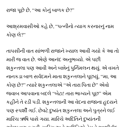
રાજા પૂછે છે, “આ કોનું બાળક છે?”
આશ્રમવાસીઓ કહે છે, “પત્નીનો ત્યાગ કરનારનું નામ
કોણ લે?”
તાપસીની વાત સાંભળી રાજાને ખ્યાલ આવી ગયો કે આ તો
મારી જ વાત છે. એણે આનંદ અનુભવ્યો. એ પછી
શકુન્તલા પણ આવી અને બન્નેનું પુર્નિમલન થયું. એ વખતે
નાનકડા બાળ સર્વદમને માતા શકુન્તલાને પૂછયું, “મા, આ
કોણ છે?” ત્યારે શકુન્તલાએ “એ તારા પિતા છે” એવો
જવાબ આપવાના બદલે “બેટા! તારા ભાગ્યને પૂછ” એમ
કહીને તે રડી પડી. શકુન્તલાની આ વેદના રાજાના હૃદયને
પણ સ્પર્શી ગઈ. છેવટે દુષ્યંત શકુન્તલા અને પુત્રને લઈ
મારિચ ઋષિ પાસે ગયા. મારિચે અદિતિને દુષ્યંતની