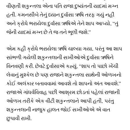
વીણતી શકુન્તલા એના પતિ રાજા દુષ્યંતની યાદમાં મગ્ન
હતી. કમનસીબે તેનું ધ્યાન દુર્વાસા ઋષિ તરફ ગયું નહીં
અને ક્રોધે ભરાયેલા દુર્વાસા ઋષિએ તેને શાપ આપ્યો, “તું
જેની યાદમાં મગ્ન છે તે જ તને ભૂલી જશે.”
એમ કહી ક્રોધે ભરાયેલા ઋષિ ચાલ્યા ગયા, પરંતુ આ શાપ
સાંભળી ગયેલી શકુન્તલાની સખીઓએ દુર્વાસા ઋષિને
વિનવણી કરી. છેવટે દુર્વાસાએ કહ્યું, “શાપ તો પાછો ખેંચી
લેવાનું મુશ્કેલ છે પણ રાજાને શકુન્તલા સાથેની ઓળખનો
કોઈ અલંકાર બતાવવામાં આવશે તો શાપનો અંત આવશે.”
રાજાએ ગાંધર્વવિવાહ પછી આશ્રમ છોડતાં પહેલાં રાજાની
ઓળખ તરીકે એક વીંટી શકુન્તલાને આપી હતી, પરંતુ
શકુન્તલાની નાજુક હાલત જોઈ સખીઓએ એ વાત
છુપાવી રાખી.