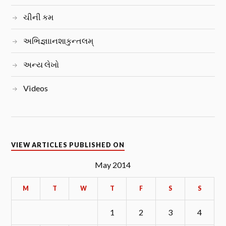
ચીની કમ
અભિજ્ઞાાનશાકુન્તલમ્
અન્ય લેખો
Videos
VIEW ARTICLES PUBLISHED ON
May 2014
M
T
W
T
F
S
S
1
2
3
4