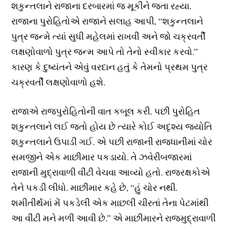
શકુન્તલાને રાજાના દરબારમાં જ મૂકીને જતા રહ્યા.
રાજાના પુરોહિતોએ રાજાને સલાહ આપી, “શકુન્તલાને
પુત્ર જન્મે ત્યાં સુધી મહેલમાં રાખવી અને જો ચક્રવર્તી
લક્ષણોવાળો પુત્ર જન્મ આપે તો તેનો સ્વીકાર કરવો.”
કારણ કે દુષ્યંતને એવું વરદાન હતું કે તેમનો પ્રથમ પુત્ર
ચક્રવર્તી લક્ષણોવાળો હશે.
રાજાએ રાજપુરોહિતોની વાત કબૂલ કરી. પછી પુરોહિત
શકુન્તલાને લઈ જતો હોય છે ત્યારે કોઈ અદૃશ્ય જ્યોતિ
શકુન્તલાને ઉપાડી ગઈ. એ પછી રાજાની રાજધાનીમાં ચોર
સમજીને એક માછીમાર પકડાયો. તે ઝવેરીબજારમાં
રાજાની મુદ્રાવાળી વીંટી વેચવા આવ્યો હતો. રાજરક્ષકોએ
તેને પકડી લીધો. માછીમાર કહે છે, “હું ચોર નથી.
શમીતીર્થમાં મેં પકડેલી એક માછલી ચીરતાં તેના પેટમાંથી
આ વીંટી મને મળી આવી છે.” એ માછીમારને રાજમુદ્રાવાળી