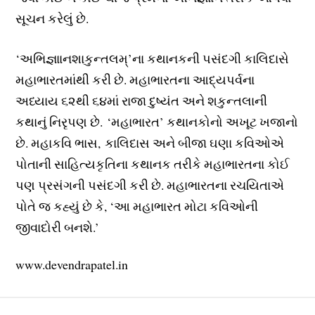
સૂચન કરેલું છે.
‘અભિજ્ઞાાનશાકુન્તલમ્’ના કથાનકની પસંદગી કાલિદાસે
મહાભારતમાંથી કરી છે. મહાભારતના આદ્યપર્વના
અધ્યાય ૬૨થી ૬૪માં રાજા દુષ્યંત અને શકુન્તલાની
કથાનું નિરૃપણ છે. ‘મહાભારત’ કથાનકોનો અખૂટ ખજાનો
છે. મહાકવિ ભાસ, કાલિદાસ અને બીજા ઘણા કવિઓએ
પોતાની સાહિત્યકૃતિના કથાનક તરીકે મહાભારતના કોઈ
પણ પ્રસંગની પસંદગી કરી છે. મહાભારતના રચયિતાએ
પોતે જ કહ્યું છે કે, ‘આ મહાભારત મોટા કવિઓની
જીવાદોરી બનશે.’
www.devendrapatel.in