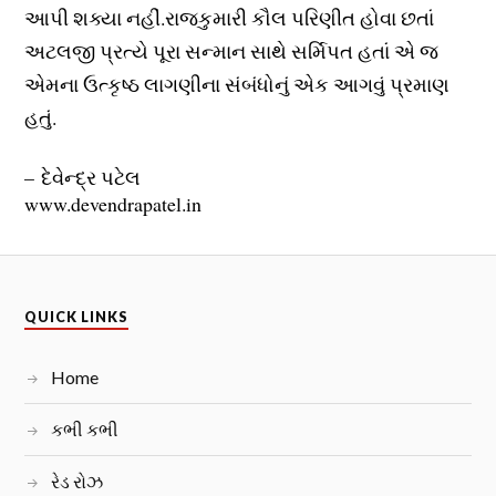
આપી શક્યા નહીં.રાજકુમારી કૌલ પરિણીત હોવા છતાં
અટલજી પ્રત્યે પૂરા સન્માન સાથે સર્મિપત હતાં એ જ
એમના ઉત્કૃષ્ઠ લાગણીના સંબંધોનું એક આગવું પ્રમાણ
હતું.
– દેવેન્દ્ર પટેલ
www.devendrapatel.in
QUICK LINKS
Home
કભી કભી
રેડ રોઝ