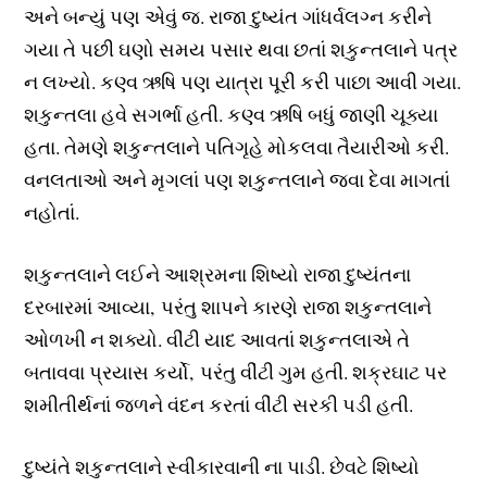
અને બન્યું પણ એવું જ. રાજા દુષ્યંત ગાંધર્વલગ્ન કરીને
ગયા તે પછી ઘણો સમય પસાર થવા છતાં શકુન્તલાને પત્ર
ન લખ્યો. કણ્વ ઋષિ પણ યાત્રા પૂરી કરી પાછા આવી ગયા.
શકુન્તલા હવે સગર્ભા હતી. કણ્વ ઋષિ બધું જાણી ચૂક્યા
હતા. તેમણે શકુન્તલાને પતિગૃહે મોકલવા તૈયારીઓ કરી.
વનલતાઓ અને મૃગલાં પણ શકુન્તલાને જવા દેવા માગતાં
નહોતાં.
શકુન્તલાને લઈને આશ્રમના શિષ્યો રાજા દુષ્યંતના
દરબારમાં આવ્યા, પરંતુ શાપને કારણે રાજા શકુન્તલાને
ઓળખી ન શક્યો. વીંટી યાદ આવતાં શકુન્તલાએ તે
બતાવવા પ્રયાસ કર્યો, પરંતુ વીંટી ગુમ હતી. શક્રઘાટ પર
શમીતીર્થનાં જળને વંદન કરતાં વીંટી સરકી પડી હતી.
દુષ્યંતે શકુન્તલાને સ્વીકારવાની ના પાડી. છેવટે શિષ્યો