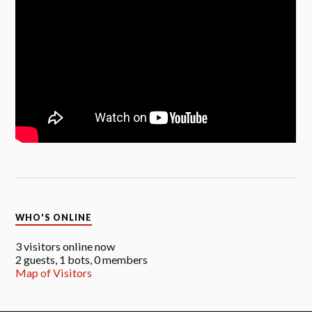
WHO'S ONLINE
3 visitors online now
2 guests,
1 bots,
0 members
Map of Visitors