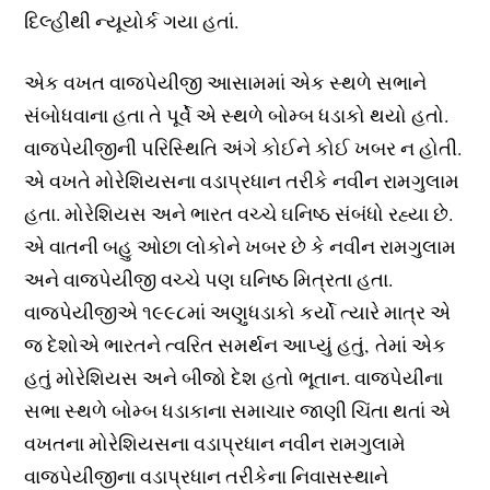
દિલ્હીથી ન્યૂયોર્ક ગયા હતાં.
એક વખત વાજપેયીજી આસામમાં એક સ્થળે સભાને
સંબોધવાના હતા તે પૂર્વે એ સ્થળે બોમ્બ ધડાકો થયો હતો.
વાજપેયીજીની પરિસ્થિતિ અંગે કોઈને કોઈ ખબર ન હોતી.
એ વખતે મોરેશિયસના વડાપ્રધાન તરીકે નવીન રામગુલામ
હતા. મોરેશિયસ અને ભારત વચ્ચે ઘનિષ્ઠ સંબંધો રહ્યા છે.
એ વાતની બહુ ઓછા લોકોને ખબર છે કે નવીન રામગુલામ
અને વાજપેયીજી વચ્ચે પણ ઘનિષ્ઠ મિત્રતા હતા.
વાજપેયીજીએ ૧૯૯૮માં અણુધડાકો કર્યો ત્યારે માત્ર એ
જ દેશોએ ભારતને ત્વરિત સમર્થન આપ્યું હતું, તેમાં એક
હતું મોરેશિયસ અને બીજો દેશ હતો ભૂતાન. વાજપેયીના
સભા સ્થળે બોમ્બ ધડાકાના સમાચાર જાણી ચિંતા થતાં એ
વખતના મોરેશિયસના વડાપ્રધાન નવીન રામગુલામે
વાજપેયીજીના વડાપ્રધાન તરીકેના નિવાસસ્થાને