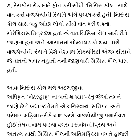
૭, રેસકોર્સ રોડ ખાતે ફોન કરી સીધી ‘મિસિસ કૌલ’ સાથે
વાત કરી વાજપેયીની સ્થિતિ અંગે પૃચ્છા કરી હતી. મિસિસ
કૌલ સાથે બહુ ઓછા લોકો સીધી વાત કરી શક્તા.
મોરેશિયસ મિત્ર દેશ હતો એ વાત મિસિસ કૌલ સારી રીતે
જાણતા હતા અને આસામમાં બોમ્બ ધડાકો થયા પછી
વાજપેયીની સ્થિતિ વિશે નેશનલ સિક્યોરિટી એજન્સીસને
જે વાતની ખબર નહોતી તેની જાણકારી મિસિસ કૌલ પાસે
હતી.
આવા મિસિસ કૌલ ભલે અટલજીના
અધિકૃત ‘બેટરહાફ’ ના બની શક્યા પરંતુ જેઓ તેમને
જાણે છે તે બધાં જ તેમને એક નિસ્વાર્થ, સર્મિપત અને
પ્રેમાળ મહિલા તરીકે યાદ કરશે. વાજપેયીજી પથારીવશ
હોઈ તેમના નામ પાડયા વગરના સંબંધનાં પ્રિય અને
અંતરંગ સાથી મિસિસ કૌલની અંતિમક્રિયા વખતે હાજરી