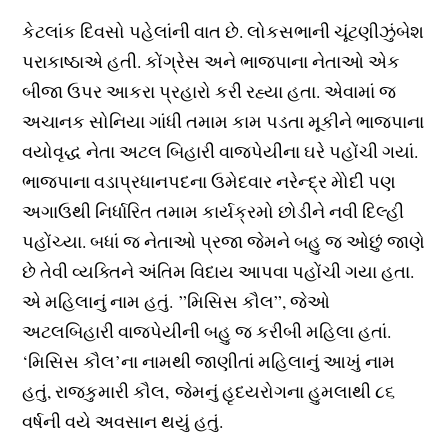
કેટલાંક દિવસો પહેલાંની વાત છે. લોકસભાની ચૂંટણીઝુંબેશ
પરાકાષ્ઠાએ હતી. કોંગ્રેસ અને ભાજપાના નેતાઓ એક
બીજા ઉપર આકરા પ્રહારો કરી રહ્યા હતા. એવામાં જ
અચાનક સોનિયા ગાંધી તમામ કામ પડતા મૂકીને ભાજપાના
વયોવૃદ્ધ નેતા અટલ બિહારી વાજપેયીના ઘરે પહોંચી ગયાં.
ભાજપાના વડાપ્રધાનપદના ઉમેદવાર નરેન્દ્ર મોેદી પણ
અગાઉથી નિર્ધારિત તમામ કાર્યક્રમો છોડીને નવી દિલ્હી
પહોંચ્યા. બધાં જ નેતાઓ પ્રજા જેમને બહુ જ ઓછું જાણે
છે તેવી વ્યક્તિને અંતિમ વિદાય આપવા પહોંચી ગયા હતા.
એ મહિલાનું નામ હતું. ”મિસિસ કૌલ”, જેઓ
અટલબિહારી વાજપેયીની બહુ જ કરીબી મહિલા હતાં.
‘મિસિસ કૌલ’ના નામથી જાણીતાં મહિલાનું આખું નામ
હતું, રાજકુમારી કૌલ, જેમનું હૃદયરોગના હુમલાથી ૮૬
વર્ષની વયે અવસાન થયું હતું.