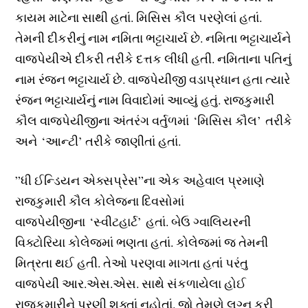
કાયમ માટેના સાથી હતાં. મિસિસ કૌલ પરણેલાં હતાં.
તેમની દીકરીનું નામ નમિતા ભટ્ટાચાર્ય છે. નમિતા ભટ્ટાચાર્યને
વાજપેયીએ દીકરી તરીકે દત્તક લીધી હતી. નમિતાના પતિનું
નામ રંજન ભટ્ટાચાર્ય છે. વાજપેયીજી વડાપ્રધાન હતા ત્યારે
રંજન ભટ્ટાચાર્યનું નામ વિવાદોમાં આવ્યું હતું. રાજકુમારી
કૌલ વાજપેયીજીના અંતરંગ વર્તુળમાં ‘મિસિસ કૌલ’ તરીકે
અને ‘આન્ટી’ તરીકે જાણીતાં હતાં.
”ધી ઈન્ડિયન એક્સપ્રેસ”ના એક અહેવાલ પ્રમાણે
રાજકુમારી કૌલ કોલેજના દિવસોમાં
વાજપેયીજીના ‘સ્વીટહાર્ટ’ હતાં. બેઉ ગ્વાલિયરની
વિક્ટોરિયા કોલેજમાં ભણતા હતાં. કોલેજમાં જ તેમની
મિત્રતા થઈ હતી. તેઓ પરણવા માગતા હતાં પરંતુ
વાજપેયી આર.એસ.એસ. સાથે સંકળાયેલા હોઈ
રાજકુમારીને પરણી શક્તાં નહોતાં. જો તેમણે લગ્ન કરી