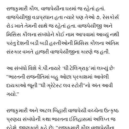
રાજકુમારી કૌલ, વાજપેયીના ઘરમાં જ રહેતાં હતાં.
વાજપેયીજી વડાપ્રધાન હતા ત્યારે પણ તેઓ ૭, રેસકોર્સ
રોડ ખાતે તેમની સાથે જ રહેતાં હતા. વાજપેયીજી અને
મિસિસ કૌલના સંબંધોને કોઈ નામ આપવામાં આવ્યું નથી
પરંતુ દેશની બડી બડી હસ્તીઓની મિસિસ કૌલના અંતિમ
સંસ્કાર વખતે હાજરી વાજપેયીજીના કારણે જ હતી.
આ સંબંધો વિશે કે.પી.નાયરે ‘ધી ટેલિગ્રાફ’માં લખ્યું છેઃ
”ભારતની રાજનીતિમાં બહુ ઓછા પ્રકાશમાં આવેલી
દાયકાઓ જૂની ”ધી ગ્રેટેસ્ટ લવ સ્ટોરી”નો અંત આવી
ગયો.”
રાજકુમારી અને અટલ બિહારી વાજપેયી વચ્ચેના ઉત્કૃષ્ઠ
પ્રણય સંબંધોની કથા ભારતના ઈતિહાસમાં અલિપ્ત જ
રહેશે. જાણકારો કહે છેઃ ”રાજકુમારી કૌલ વાજપેયીના