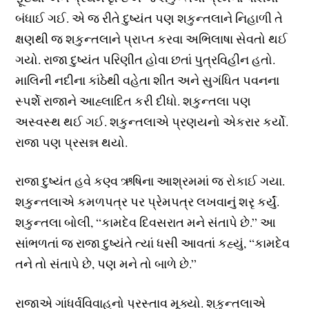
બંધાઈ ગઈ. એ જ રીતે દુષ્યંત પણ શકુન્તલાને નિહાળી તે
ક્ષણથી જ શકુન્તલાને પ્રાપ્ત કરવા અભિલાષા સેવતો થઈ
ગયો. રાજા દુષ્યંત પરિણીત હોવા છતાં પુત્રવિહીન હતો.
માલિની નદીના કાંઠેથી વહેતા શીત અને સુગંધિત પવનના
સ્પર્શે રાજાને આહ્લાદિત કરી દીધો. શકુન્તલા પણ
અસ્વસ્થ થઈ ગઈ. શકુન્તલાએ પ્રણયનો એકરાર કર્યો.
રાજા પણ પ્રસન્ન થયો.
રાજા દુષ્યંત હવે કણ્વ ઋષિના આશ્રમમાં જ રોકાઈ ગયા.
શકુન્તલાએ કમળપત્ર પર પ્રેમપત્ર લખવાનું શરૃ કર્યું.
શકુન્તલા બોલી, “કામદેવ દિવસરાત મને સંતાપે છે.” આ
સાંભળતાં જ રાજા દુષ્યંતે ત્યાં ધસી આવતાં કહ્યું, “કામદેવ
તને તો સંતાપે છે, પણ મને તો બાળે છે.”
રાજાએ ગાંધર્વવિવાહનો પ્રસ્તાવ મૂક્યો. શકુન્તલાએ