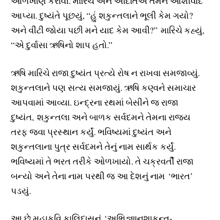
ઓળખાણ કરાવી. મારિચ અને અદિતિએ તેમને આશીર્વાદ
આપ્યા. દુષ્યંતે પૂછયું, “હું શકુન્તલાને ભૂલી કેમ ગયો?
અને વીંટી જોયા પછી મને યાદ કેમ આવી?” મારિચે કહ્યું,
“એ દુર્વાસા ઋષિનો શાપ હતો.”
ઋષિ મારિચે રાજા દુષ્યંત પ્રત્યે રોષ ન રાખવા સમજાવ્યું.
શકુન્તલાને પણ સત્ય સમજાયું. ઋષિ કણ્વને સમાચાર
આપવામાં આવ્યા. ઇન્દ્રના રથમાં બેસીને જ રાજા
દુષ્યંત, શકુન્તલા અને બાળક સર્વદમને તેમના રાજ્ય
તરફ જવા પ્રસ્થાન કર્યું. ભવિષ્યમાં દુષ્યંત અને
શકુન્તલાના પુત્ર સર્વદમને તેનું નામ સાર્થક કર્યું.
ભવિષ્યમાં તે ભરત તરીકે ઓળખાયો. તે ચક્રવર્તી રાજા
બન્યો અને તેના નામ પરથી જ આ દેશનું નામ ‘ભારત’
પડયું.
આ છે મહાકવિ કાલિદાસનું ‘અભિજ્ઞાાનશાકુન્ત-