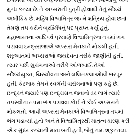
મુગ્ધ કન્યા છે. તે અપ્સરાની પુત્રી હોવાથી તેનું સૌંદર્ય
અલૌકિક છે. મર્હિષ વિશ્વામિત્ર જન્મે ક્ષત્રિય હોવા છતાં
તેમણે તપ કરીને બ્રર્હ્મિષનું પદ પ્રાપ્ત કર્યું હતું.
મહાભારતના આદિપર્વ પ્રમાણે વિશ્વામિત્રના તપમાં ભંગ
પડાવવા ઇન્દ્રરાજાએ અપ્સરા મેનકાને મોકલી હતી.
શરૃઆતમાં અપ્સરાઓ જયદેવતા તરીકે જાણીતી હતી,
ત્યાર પછી સુરાંગનાઓ તરીકે ઓળખાઈ. તેઓ
સૌંદર્યયુક્ત, ચિરયૌવના અને લલિતકલાઓથી ભરપૂર
હતી. કેટલાક તેમને સ્વર્ગની વારાંગનાઓ પણ કહે છે.
ઇન્દ્રને જ્યારે પણ ઇન્દ્રાસન જવાનો ડર લાગે ત્યારે
તપસ્વીના તપમાં ભંગ પડાવવા કોઈ ને કોઈ અપ્સરાને
મોકલતો. આવી અપ્સરા મેનકાએ વિશ્વામિત્રના તપમાં
ભંગ પડાવ્યો હતો અને તે વિશ્વામિત્રથી માતૃત્વ ધારણ કરી
એક સુંદર કન્યાની માતા બની હતી, જેનું નામ શકુન્તલા.