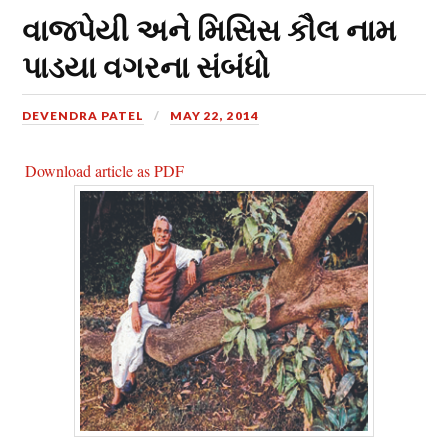
વાજપેયી અને મિસિસ કૌલ નામ
પાડયા વગરના સંબંધો
DEVENDRA PATEL
MAY 22, 2014
Download article as PDF