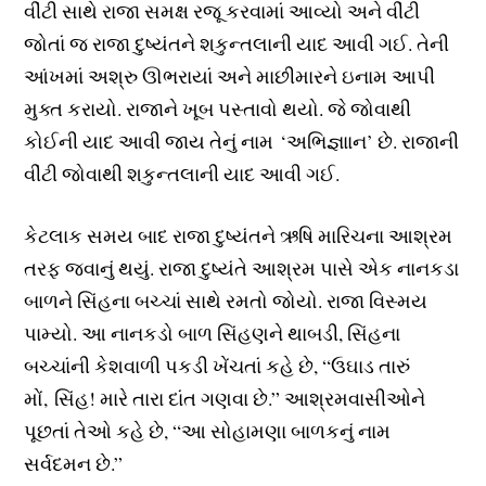
વીંટી સાથે રાજા સમક્ષ રજૂ કરવામાં આવ્યો અને વીંટી
જોતાં જ રાજા દુષ્યંતને શકુન્તલાની યાદ આવી ગઈ. તેની
આંખમાં અશ્રુ ઊભરાયાં અને માછીમારને ઇનામ આપી
મુક્ત કરાયો. રાજાને ખૂબ પસ્તાવો થયો. જે જોવાથી
કોઈની યાદ આવી જાય તેનું નામ ‘અભિજ્ઞાાન’ છે. રાજાની
વીંટી જોવાથી શકુન્તલાની યાદ આવી ગઈ.
કેટલાક સમય બાદ રાજા દુષ્યંતને ઋષિ મારિચના આશ્રમ
તરફ જવાનું થયું. રાજા દુષ્યંતે આશ્રમ પાસે એક નાનકડા
બાળને સિંહના બચ્ચાં સાથે રમતો જોયો. રાજા વિસ્મય
પામ્યો. આ નાનકડો બાળ સિંહણને થાબડી, સિંહના
બચ્ચાંની કેશવાળી પકડી ખેંચતાં કહે છે, “ઉઘાડ તારું
મોં, સિંહ! મારે તારા દાંત ગણવા છે.” આશ્રમવાસીઓને
પૂછતાં તેઓ કહે છે, “આ સોહામણા બાળકનું નામ
સર્વદમન છે.”